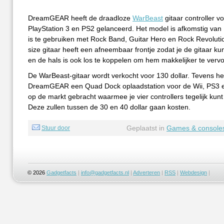
DreamGEAR heeft de draadloze
WarBeast
gitaar controller v
PlayStation 3 en PS2 gelanceerd. Het model is afkomstig van 
is te gebruiken met Rock Band, Guitar Hero en Rock Revolution
size gitaar heeft een afneembaar frontje zodat je de gitaar k
en de hals is ook los te koppelen om hem makkelijker te verv
De WarBeast-gitaar wordt verkocht voor 130 dollar. Tevens he
DreamGEAR een Quad Dock oplaadstation voor de Wii, PS3 
op de markt gebracht waarmee je vier controllers tegelijk kun
Deze zullen tussen de 30 en 40 dollar gaan kosten.
Geplaatst in
Games & console
Stuur door
© 2026
Gadgetfacts
|
info@gadgetfacts.nl
|
Adverteren
|
RSS
|
Webdesign
|