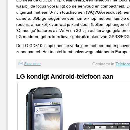
LG heeft de GD510 ‘Pop’ gelanceerd, een telefoon met touch
waarbij de focus vooral ligt op de eenvoud en compactheid. 
uitgerust met een 3-inch touchscreen (WQVGA-resolutie), ee
camera, 8GB geheugen en één home-knop met een lampje da
rood is, afhankelijk van wat je kunt doen (bellen, ophangen of
‘Onnodige’ features als Wi-Fi en 3G zijn achterwege gelaten 
LG moderne gebruikers liever gebruik maken van GPRS/EDG
De LG GD510 is optioneel te verkrijgen met een batterij-cove
zonnepaneel. Het toestel komt halverwege oktober in Europa 
Geplaatst in
Telefoo
Stuur door
LG kondigt Android-telefoon aan