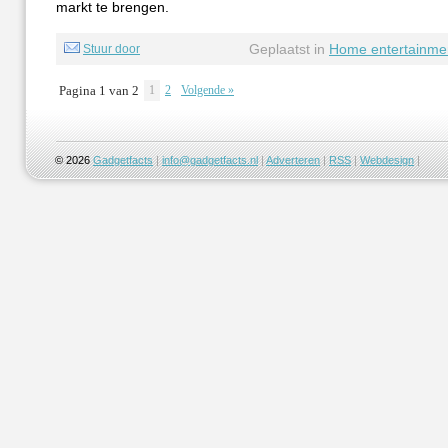
markt te brengen.
Geplaatst in
Home entertainme
Stuur door
Pagina 1 van 2
1
2
Volgende »
© 2026
Gadgetfacts
|
info@gadgetfacts.nl
|
Adverteren
|
RSS
|
Webdesign
|