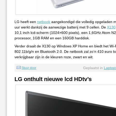
LG heeft een
netbook
aangekondigd die volledig opgeladen ma
uur werkt dankzij de aanwezige batterij met 9 cellen. De
X130
10,1 inch lcd-scherm (1024×600 pixels), een 1,6GHz Atom N
processor, 1GB RAM en een 160GB harddisk.
Verder draait de X130 op Windows XP Home en biedt het Wi-
802.11b/g/n en Bluetooth 2.0. De netbook zal zo’n 410 euro k
verkrijgbaar zijn in de kleuren roze, zwart en wit.
Geplaatst in
Laptop
Stuur door
LG onthult nieuwe lcd HDtv’s