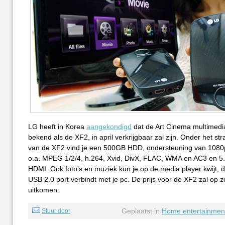
LG heeft in Korea
aangekondigd
dat de Art Cinema multimedia
bekend als de XF2, in april verkrijgbaar zal zijn. Onder het st
van de XF2 vind je een 500GB HDD, ondersteuning van 1080p
o.a. MPEG 1/2/4, h.264, Xvid, DivX, FLAC, WMA en AC3 en 5.
HDMI. Ook foto’s en muziek kun je op de media player kwijt, d
USB 2.0 port verbindt met je pc. De prijs voor de XF2 zal op 
uitkomen.
Geplaatst in
Home entertainmen
Stuur door