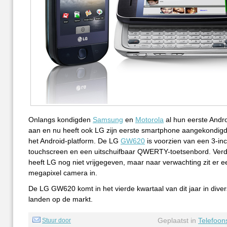
Onlangs kondigden
Samsung
en
Motorola
al hun eerste Andro
aan en nu heeft ook LG zijn eerste smartphone aangekondigd 
het Android-platform. De LG
GW620
is voorzien van een 3-in
touchscreen en een uitschuifbaar QWERTY-toetsenbord. Verde
heeft LG nog niet vrijgegeven, maar naar verwachting zit er e
megapixel camera in.
De LG GW620 komt in het vierde kwartaal van dit jaar in div
landen op de markt.
Geplaatst in
Telefoon
Stuur door