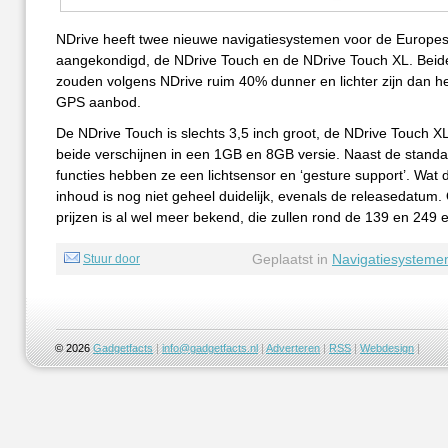
NDrive heeft twee nieuwe navigatiesystemen voor de Europe
aangekondigd, de NDrive Touch en de NDrive Touch XL. Beid
zouden volgens NDrive ruim 40% dunner en lichter zijn dan he
GPS aanbod.
De NDrive Touch is slechts 3,5 inch groot, de NDrive Touch XL
beide verschijnen in een 1GB en 8GB versie. Naast de stand
functies hebben ze een lichtsensor en ‘gesture support’. Wat di
inhoud is nog niet geheel duidelijk, evenals de releasedatum.
prijzen is al wel meer bekend, die zullen rond de 139 en 249 e
Geplaatst in
Navigatiesysteme
Stuur door
© 2026
Gadgetfacts
|
info@gadgetfacts.nl
|
Adverteren
|
RSS
|
Webdesign
|