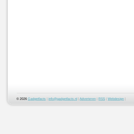
© 2026
Gadgetfacts
|
info@gadgetfacts.nl
|
Adverteren
|
RSS
|
Webdesign
|