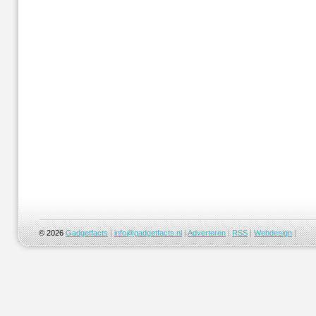
© 2026
Gadgetfacts
|
info@gadgetfacts.nl
|
Adverteren
|
RSS
|
Webdesign
|