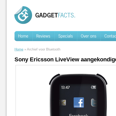
Home
» Archief voor Bluetooth
Sony Ericsson LiveView aangekondig