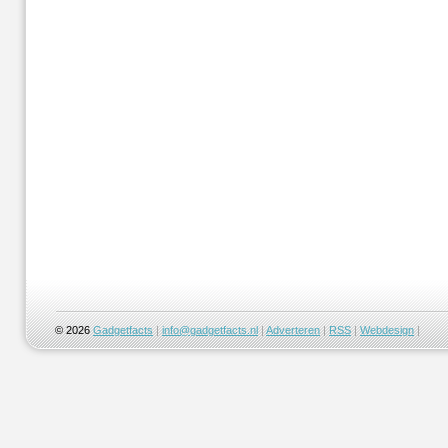
© 2026
Gadgetfacts
|
info@gadgetfacts.nl
|
Adverteren
|
RSS
|
Webdesign
|