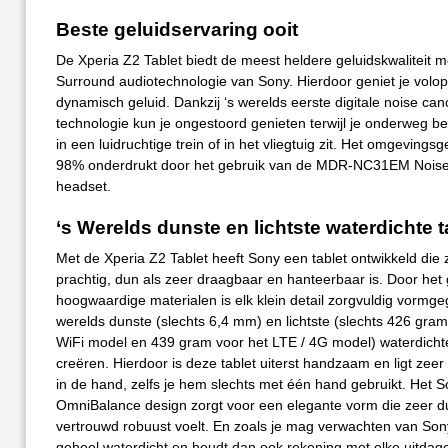
Beste geluidservaring ooit
De Xperia Z2 Tablet biedt de meest heldere geluidskwaliteit m
Surround audiotechnologie van Sony. Hierdoor geniet je volo
dynamisch geluid. Dankzij ‘s werelds eerste digitale noise canc
technologie kun je ongestoord genieten terwijl je onderweg bent
in een luidruchtige trein of in het vliegtuig zit. Het omgevingsg
98% onderdrukt door het gebruik van de MDR-NC31EM Noise
headset.
‘s Werelds dunste en lichtste waterdichte t
Met de Xperia Z2 Tablet heeft Sony een tablet ontwikkeld die 
prachtig, dun als zeer draagbaar en hanteerbaar is. Door het
hoogwaardige materialen is elk klein detail zorgvuldig vormg
werelds dunste (slechts 6,4 mm) en lichtste (slechts 426 gram
WiFi model en 439 gram voor het LTE / 4G model) waterdichte
creëren. Hierdoor is deze tablet uiterst handzaam en ligt zeer
in de hand, zelfs je hem slechts met één hand gebruikt. Het 
OmniBalance design zorgt voor een elegante vorm die zeer d
vertrouwd robuust voelt. En zoals je mag verwachten van Sony
geheel waterdicht en houdt dan ook rekening met elke uitdag