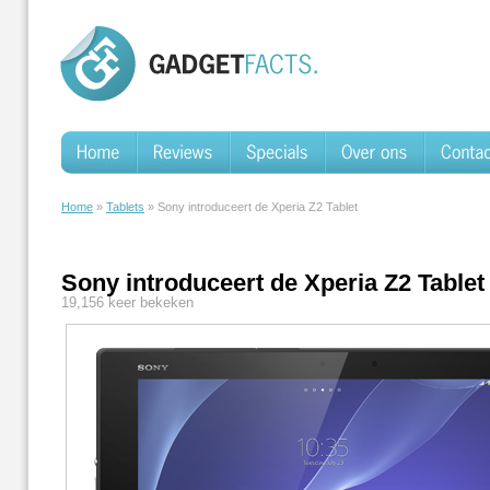
Home
»
Tablets
» Sony introducee​rt de Xperia Z2 Tablet
Sony introducee​rt de Xperia Z2 Tablet
19,156 keer bekeken