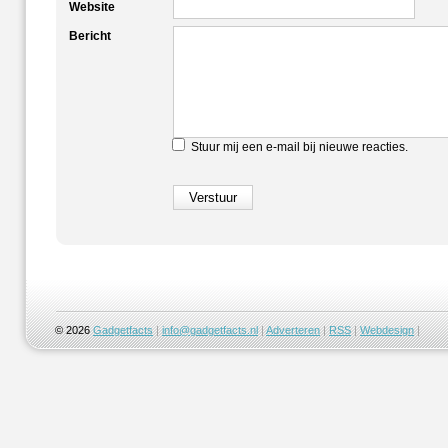
Website
Bericht
Stuur mij een e-mail bij nieuwe reacties.
© 2026
Gadgetfacts
|
info@gadgetfacts.nl
|
Adverteren
|
RSS
|
Webdesign
|