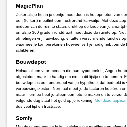
MagicPlan
Zeker als je het in je eentje moet doen is het opmeten van e
een (te kort) meetlint een frustrerend karweitje. Met deze app 
midden van de ruimte staan, drukt op de knop van je smartpho
en als je 360 graden ronddraait meet deze de ruimte op. Niet a
afmetingen vrij nauwkeurig, er zitten verschillende functies op
waarmee je kan berekenen hoeveel verf je nodig hebt om de 
schilderen.
Bouwdepot
Helaas alleen voor mensen die hun hypotheek bij Aegon heb
afgesloten, maar te handig om niet in dit lijstje op te nemen. 
bouwdepot is een onderdeel van je hypotheek dat bedoeld is 
verbouwingskosten. Normaal moet je de facturen kopiëren en
maar hiermee hoef je alleen een foto te maken en te verzend
volgende dag staat het geld op je rekening.
Met deze applicat
dus veel tijd en frustratie.
Somfy
Met deze app bedien je jouw elektrische gordijnen op afstand.