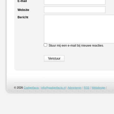
E-mail
Website
Bericht
Stuur mij een e-mail bij nieuwe reacties.
© 2026
Gadgetfacts
|
info@gadgetfacts.nl
|
Adverteren
|
RSS
|
Webdesign
|