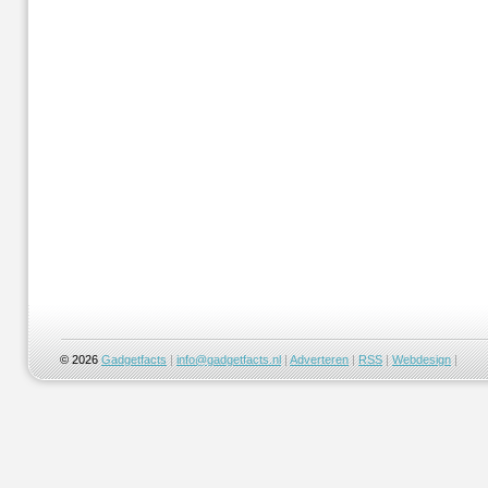
© 2026
Gadgetfacts
|
info@gadgetfacts.nl
|
Adverteren
|
RSS
|
Webdesign
|