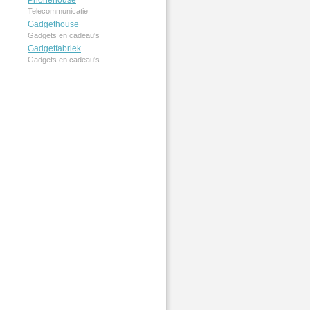
Phonehouse
Telecommunicatie
Gadgethouse
Gadgets en cadeau's
Gadgetfabriek
Gadgets en cadeau's