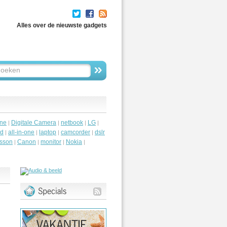
Alles over de nieuwste gadgets
ne
Digitale Camera
netbook
LG
|
|
|
|
id
all-in-one
laptop
camcorder
dslr
|
|
|
|
csson
Canon
monitor
Nokia
|
|
|
|