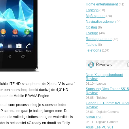
Home entertainment
(41)
Laptops
(50)
Mp3-spelers
(20)
Navigatiesystemen
(4)
Opslag
(8)
Overige
(48)
Randapparatuur
(18)
Tablets
(8)
Telefoons
(107)
Note-X laptopstandaard
Review
rdichte LTE HD-smartphone, de Xperia V, is vanaf
01.10 -
Laptop
Samsung Diva Folder S51
over een haarscherp beeld dankzij de 4,3” HD
Review
t door de Mobile BRAVIA Engine.
05.05 -
Telefoon
Canon EF 135mm f/2L US
dual core processor leg je supersnel ieder
Review
 camera en gaat je batterij langer mee. De
23.01 -
Digitale Camera
one die volledig stofbestendig en waterdicht is
Nikon D90
03.11 -
Digitale Camera
der is het toestel 4G ready en draait op “Jelly
Asus Eee PC 901