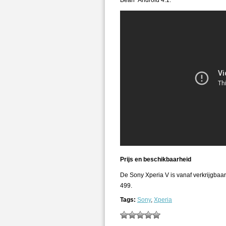
Bean” Android 4.1.
Prijs en beschikbaarheid
De Sony Xperia V is vanaf verkrijgbaar 
499.
Tags:
Sony
,
Xperia