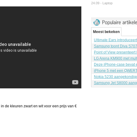
24.09 -
Laptop
Meest bekeken
Ultimate Ears introduceer
Samsung toont Diva S70
Point of View presenteert
LG Arena KM900 met mult
Deze iPhone-case bevat e
iPhone 5 met een QWERT
Nokia 5230 aangekondig
Samsung Jet S8000 aang
in de kleuren zwart en wit voor een prijs van €