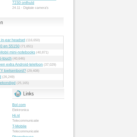
7230 onthuld
24.11 -
Digitale camera's
t in-ear headset
(116,650)
70 en S5150
(71,651)
 Mobii mini-notebooks
(40,871)
i-touch
(40,646)
en extra Android-telefoon
(37,029)
Y toetsenbord?
(29,408)
d
(26,249)
ekondigd
(25,165)
Bol.com
Elektronica
Hi.nl
Telecommunicatie
T-Mobile
Telecommunicatie