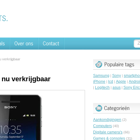
 verkrijgba​ar
Samsung
Sony
smartpho
|
|
nu verkrijgba​ar
iPhone
lcd
Apple
Andro
|
|
|
Logitech
asus
Sony Eri
|
|
|
Aankondigingen
(2)
Computers
(40)
Digitale camera's
(66)
Games & consoles
(31)