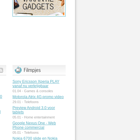
Sony Ericsson Xperia PLAY
vanaf nu verkrijgbaar
01.04 -
Games & consoles
50
Motorola Atrix 4G promo video
29.01 -
Telefoons
Preview Android 3.0 voor
M
tablets
05.01 -
Home entertainment
Google Nexus One - Web
Phone commercial
05.01 -
Telefoons
Nokia 6700 slide en Nokia