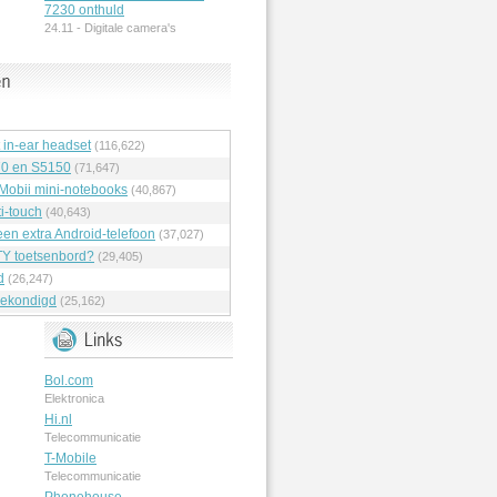
7230 onthuld
24.11 -
Digitale camera's
t in-ear headset
(116,622)
70 en S5150
(71,647)
 Mobii mini-notebooks
(40,867)
i-touch
(40,643)
en extra Android-telefoon
(37,027)
Y toetsenbord?
(29,405)
d
(26,247)
ekondigd
(25,162)
Bol.com
Elektronica
Hi.nl
Telecommunicatie
T-Mobile
Telecommunicatie