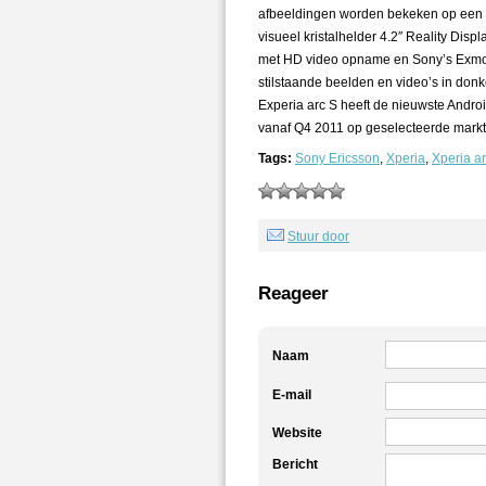
afbeeldingen worden bekeken op een 3
visueel kristalhelder 4.2″ Reality Di
met HD video opname en Sony’s Exmor
stilstaande beelden en video’s in do
Experia arc S heeft de nieuwste Androi
vanaf Q4 2011 op geselecteerde markte
Tags:
Sony Ericsson
,
Xperia
,
Xperia a
Stuur door
Reageer
Naam
E-mail
Website
Bericht