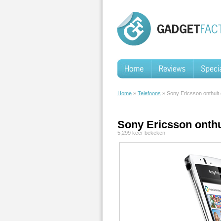
Home
»
Telefoons
» Sony Ericsson onthult 
Sony Ericsson onthu
5,299 keer bekeken