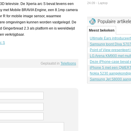
24.09 -
Laptop
D televisie. De Xperia arc S bevat tevens een
splay met Mobile BRAVIA Engine, een 8.1mp camera
 R for mobile image sensor, waarmee
nkere omgevingen kunnen worden vastgelegd. De
d Gingerbread 2.3 als platform en is wereldwijd
Meest bekeken
n verkrijgbaar.
Ultimate Ears introduceer
rc S
Samsung toont Diva S70
Point of View presenteert
LG Arena KM900 met mult
Deze iPhone-case bevat e
Geplaatst in
Telefoons
iPhone 5 met een QWERT
Nokia 5230 aangekondig
Samsung Jet S8000 aang