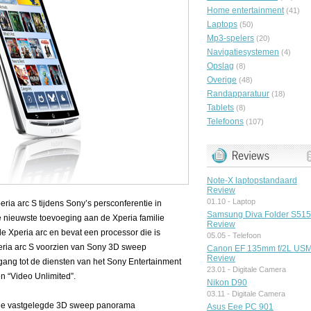
Home entertainment
(41)
Laptops
(50)
Mp3-spelers
(20)
Navigatiesystemen
(4)
Opslag
(8)
Overige
(48)
Randapparatuur
(18)
Tablets
(8)
Telefoons
(107)
Note-X laptopstandaard
Review
01.10 -
Laptop
ria arc S tijdens Sony’s persconferentie in
Samsung Diva Folder S51
e nieuwste toevoeging aan de Xperia familie
Review
e Xperia arc en bevat een processor die is
05.05 -
Telefoon
peria arc S voorzien van Sony 3D sweep
Canon EF 135mm f/2L US
Review
ang tot de diensten van het Sony Entertainment
23.01 -
Digitale Camera
n “Video Unlimited”.
Nikon D90
03.11 -
Digitale Camera
 de vastgelegde 3D sweep panorama
Asus Eee PC 901