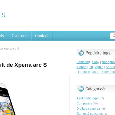
de Xperia arc S
Samsung
Sony
smartpho
|
|
lt de Xperia arc S
iPhone
lcd
Apple
Andro
|
|
|
Logitech
asus
Sony Eri
|
|
|
Aankondigingen
(2)
Computers
(40)
Digitale camera's
(66)
Games & consoles
(31)