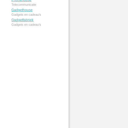
Phonehouse
Telecommunicatie
Gadgethouse
Gadgets en cadeau's
Gadgetfabriek
Gadgets en cadeau's