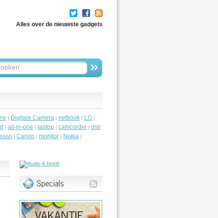
Alles over de nieuwste gadgets
ne
Digitale Camera
netbook
LG
|
|
|
|
id
all-in-one
laptop
camcorder
dslr
|
|
|
|
csson
Canon
monitor
Nokia
|
|
|
|