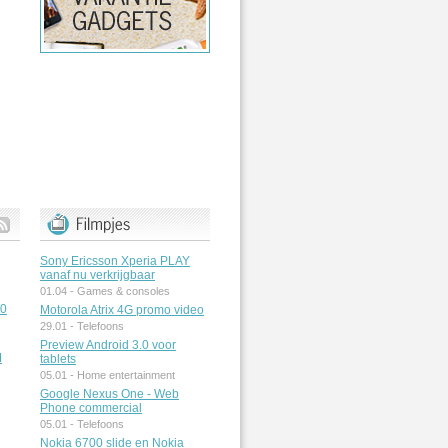
Sony Ericsson Xperia PLAY
vanaf nu verkrijgbaar
01.04 -
Games & consoles
50
Motorola Atrix 4G promo video
29.01 -
Telefoons
Preview Android 3.0 voor
M
tablets
05.01 -
Home entertainment
Google Nexus One - Web
Phone commercial
05.01 -
Telefoons
Nokia 6700 slide en Nokia