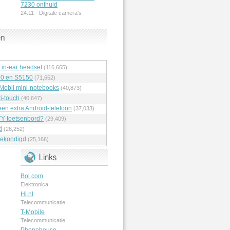
7230 onthuld
24.11 -
Digitale camera's
t in-ear headset
(116,665)
70 en S5150
(71,652)
 Mobii mini-notebooks
(40,873)
i-touch
(40,647)
en extra Android-telefoon
(37,033)
Y toetsenbord?
(29,409)
d
(26,252)
ekondigd
(25,166)
Bol.com
Elektronica
Hi.nl
Telecommunicatie
T-Mobile
Telecommunicatie