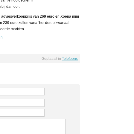
n van je hoofdscherm
bij dan ooit
 adviesverkoopprijs van 269 euro en Xperia mini
 239 euro zullen vanaf het derde kwartaal
cteerde markten.
ini
Geplaatst in
Telefoons