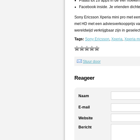
Plaats tot 16 apps in de vier hoeke
Facebook inside. Je vrienden dichter
Sony Ericsson Xperia mini pro met een
met HD met een adviesverkoopprijs van
wereldwijd verkrijgbaar zijn in gesele
Tags:
Sony Ericsson
,
Xperia
,
Xperia m
Stuur door
Reageer
Naam
E-mail
Website
Bericht