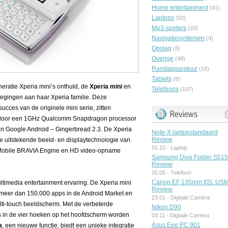
Home entertainment
(41)
Laptops
(50)
Mp3-spelers
(20)
Navigatiesystemen
(4)
Opslag
(8)
Overige
(48)
Randapparatuur
(18)
Tablets
(8)
eratie Xperia mini’s onthuld, de
Xperia mini
en
Telefoons
(107)
oegingen aan haar Xperia familie. Deze
cces van de originele mini serie, zitten
n door een 1GHz Qualcomm Snapdragon processor
an Google Android – Gingerbread 2.3. De Xperia
Note-X laptopstandaard
Review
de uitstekende beeld- en displaytechnologie van
01.10 -
Laptop
 Mobile BRAVIA Engine en HD video-opname
Samsung Diva Folder S51
Review
05.05 -
Telefoon
Canon EF 135mm f/2L US
timedia entertainment ervaring. De Xperia mini
Review
 meer dan 150.000 apps in de Android Market en
23.01 -
Digitale Camera
lti-touch beeldscherm. Met de verbeterde
Nikon D90
s in de vier hoeken op het hoofdscherm worden
03.11 -
Digitale Camera
Asus Eee PC 901
a
, een nieuwe functie, biedt een unieke integratie