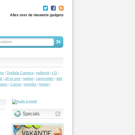
Alles over de nieuwste gadgets
ne
Digitale Camera
netbook
LG
|
|
|
|
id
all-in-one
laptop
camcorder
dslr
|
|
|
|
csson
Canon
monitor
Nokia
|
|
|
|