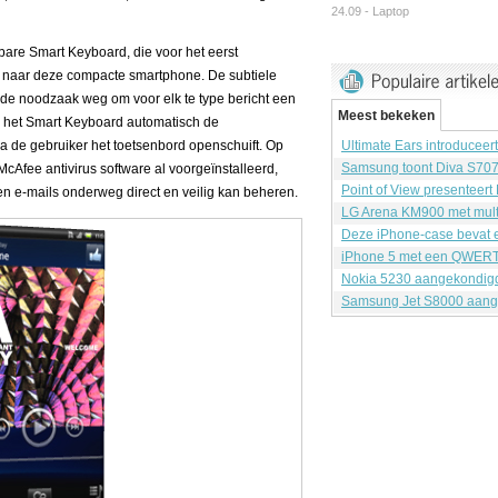
24.09 -
Laptop
fbare Smart Keyboard, die voor het eerst
, naar deze compacte smartphone. De subtiele
t de noodzaak weg om voor elk te type bericht een
Meest bekeken
l het Smart Keyboard automatisch de
ra de gebruiker het toetsenbord openschuift. Op
Ultimate Ears introduceer
Samsung toont Diva S70
 McAfee antivirus software al voorgeïnstalleerd,
Point of View presenteert
e-mails onderweg direct en veilig kan beheren.
LG Arena KM900 met mult
Deze iPhone-case bevat e
iPhone 5 met een QWERT
Nokia 5230 aangekondig
Samsung Jet S8000 aang