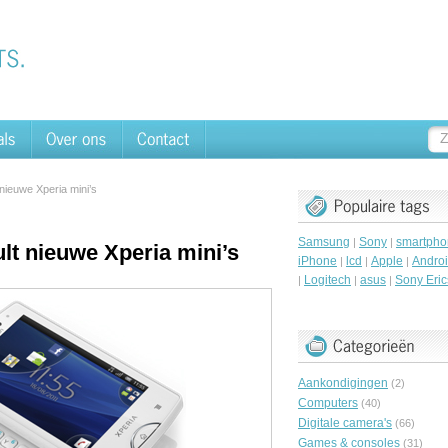
nieuwe Xperia mini’s
Samsung
Sony
smartpho
|
|
lt nieuwe Xperia mini’s
iPhone
lcd
Apple
Andro
|
|
|
Logitech
asus
Sony Eri
|
|
|
Aankondigingen
(2)
Computers
(40)
Digitale camera's
(66)
Games & consoles
(31)