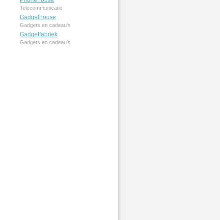
Phonehouse
Telecommunicatie
Gadgethouse
Gadgets en cadeau's
Gadgetfabriek
Gadgets en cadeau's