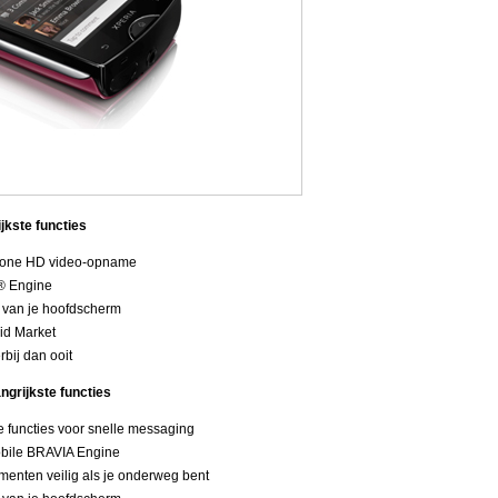
jkste functies
phone HD video-opname
® Engine
n van je hoofdscherm
id Market
bij dan ooit
ngrijkste functies
 functies voor snelle messaging
obile BRAVIA Engine
umenten veilig als je onderweg bent