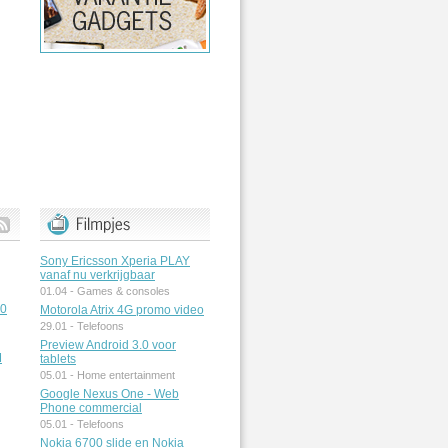
Sony Ericsson Xperia PLAY
vanaf nu verkrijgbaar
01.04 -
Games & consoles
50
Motorola Atrix 4G promo video
29.01 -
Telefoons
Preview Android 3.0 voor
M
tablets
05.01 -
Home entertainment
Google Nexus One - Web
Phone commercial
05.01 -
Telefoons
Nokia 6700 slide en Nokia