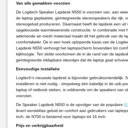
Van alle gemakken voorzien
De Logitech Speaker Lapdesk N550 is voorzien van, aan weer
de laptop geplaatste, geïntegreerde stereospeakers die rijk, v
stereogeluid produceren. Daarnaast heeft de lapdesk een uit 
opgebouwde warmtewerende constructie. In combinatie met h
ademende air-mesh materiaal maakt dit het gebruik van de lap
comfortabeler. De in een hoek oplopende basis van de Logit
Lapdesk N550 verhoogt het laptopscherm bovendien tot comf
kijkhoogte. Ten slotte voorkomen de in de rand van de lapdes
geïntegreerde inklapbare steuntjes dat de laptop gaat schuive
Eenvoudige installatie
Logitech’s nieuwste lapdesk is bijzonder gebruiksvriendelijk. 
installeren is niet nodig - simpelweg één kabeltje in de usb-po
laptop of netbook steken, is voldoende om de speakers van s
voorzien.
De Speaker Lapdesk N550 is de opvolger van de populaire
N
levert eersteklas geluid en comfort aan gebruikers van laptops
inch, de N700 is bestemd voor laptops tot 16 inch.
Prijs en verkrijgbaarheid