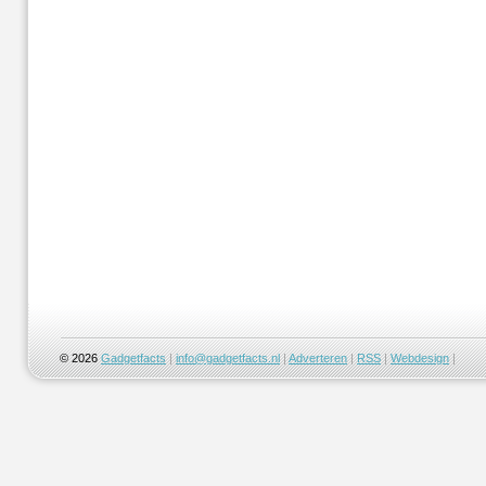
© 2026
Gadgetfacts
|
info@gadgetfacts.nl
|
Adverteren
|
RSS
|
Webdesign
|