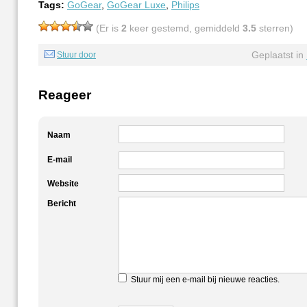
Tags:
GoGear
,
GoGear Luxe
,
Philips
(Er is
2
keer gestemd, gemiddeld
3.5
sterren)
Geplaatst in
Stuur door
Reageer
Naam
E-mail
Website
Bericht
Stuur mij een e-mail bij nieuwe reacties.