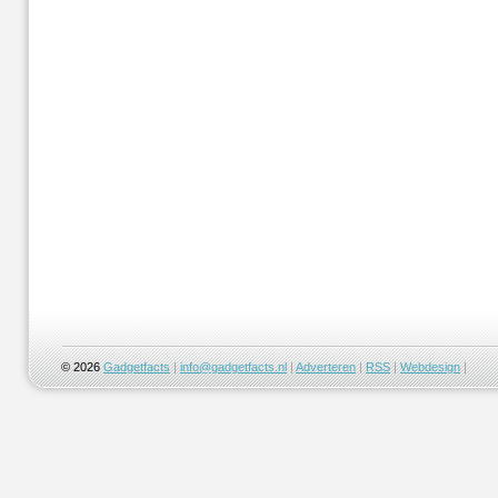
© 2026
Gadgetfacts
|
info@gadgetfacts.nl
|
Adverteren
|
RSS
|
Webdesign
|