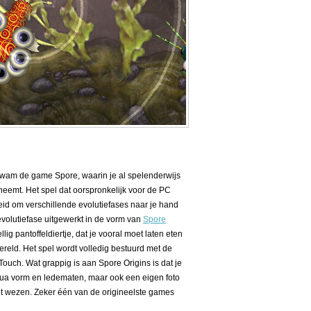
am de game Spore, waarin je al spelenderwijs
neemt. Het spel dat oorspronkelijk voor de PC
eid om verschillende evolutiefases naar je hand
 evolutiefase uitgewerkt in de vorm van
Spore
lig pantoffeldiertje, dat je vooral moet laten eten
eld. Het spel wordt volledig bestuurd met de
ouch. Wat grappig is aan Spore Origins is dat je
qua vorm en ledematen, maar ook een eigen foto
et wezen. Zeker één van de origineelste games