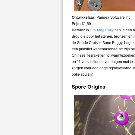
Ontwikkelaar:
Pangea Software Inc.
Prijs:
€1,59
Details:
In
Cro-Mag Rally
ben je een 
Brog die door het stenen, bronzen en ij
de Geode Cruiser, Bone Buggy, Logmob
een primitief wapenarsenaal tot zijn 
Chinese flesraketten tot warmtezoekende
en 11 verschillende voertuigen met je 
zorgen voor een hoge replaywaarde, al
optie zou zijn.
Spore Origins