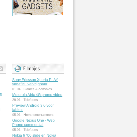
Sony Ericsson Xperia PLAY
vanaf nu verkrijgbaar
01.04 -
Games & consoles
50
Motorola Atrix 4G promo video
29.01 -
Telefoons
Preview Android 3.0 voor
M
tablets
05.01 -
Home entertainment
Google Nexus One - Web
Phone commercial
05.01 -
Telefoons
Nokia 6700 slide en Nokia