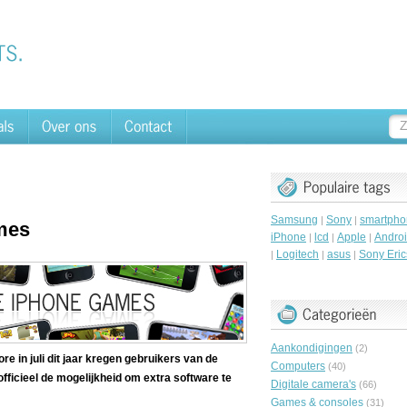
Samsung
Sony
smartpho
|
|
mes
iPhone
lcd
Apple
Andro
|
|
|
Logitech
asus
Sony Eri
|
|
|
Aankondigingen
(2)
e in juli dit jaar kregen gebruikers van de
Computers
(40)
fficieel de mogelijkheid om extra software te
Digitale camera's
(66)
Games & consoles
(31)