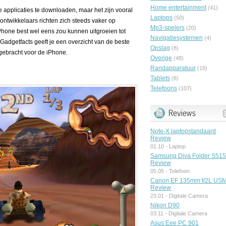
Home entertainment
(41)
e applicaties te downloaden, maar het zijn vooral
Laptops
(50)
ontwikkelaars richten zich steeds vaker op
Mp3-spelers
(20)
hone best wel eens zou kunnen uitgroeien tot
Navigatiesystemen
(4)
Gadgetfacts geeft je een overzicht van de beste
Opslag
(8)
tgebracht voor de iPhone.
Overige
(48)
Randapparatuur
(18)
Tablets
(8)
Telefoons
(107)
Note-X laptopstandaard
Review
01.10 -
Laptop
Samsung Diva Folder S51
Review
05.05 -
Telefoon
Canon EF 135mm f/2L US
Review
23.01 -
Digitale Camera
Nikon D90
03.11 -
Digitale Camera
Asus Eee PC 901