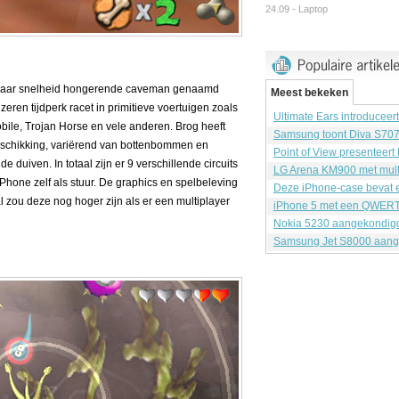
24.09 -
Laptop
naar snelheid hongerende caveman genaamd
Meest bekeken
zeren tijdperk racet in primitieve voertuigen zoals
Ultimate Ears introduceer
ile, Trojan Horse en vele anderen. Brog heeft
Samsung toont Diva S70
beschikking, variërend van bottenbommen en
Point of View presenteert
 duiven. In totaal zijn er 9 verschillende circuits
LG Arena KM900 met mult
iPhone zelf als stuur. De graphics en spelbeleving
Deze iPhone-case bevat e
 zou deze nog hoger zijn als er een multiplayer
iPhone 5 met een QWERT
Nokia 5230 aangekondig
Samsung Jet S8000 aang