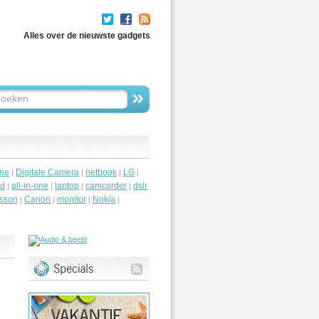
Alles over de nieuwste gadgets
ne
Digitale Camera
netbook
LG
|
|
|
|
id
all-in-one
laptop
camcorder
dslr
|
|
|
|
csson
Canon
monitor
Nokia
|
|
|
|