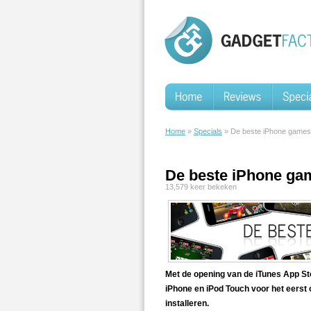
Home
»
Specials
» De beste iPhone games
De beste iPhone ga
13,579 keer bekeken
Met de opening van de iTunes App Stor
iPhone en iPod Touch voor het eerst o
installeren.