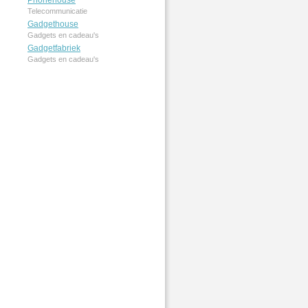
Phonehouse
Telecommunicatie
Gadgethouse
Gadgets en cadeau's
Gadgetfabriek
Gadgets en cadeau's