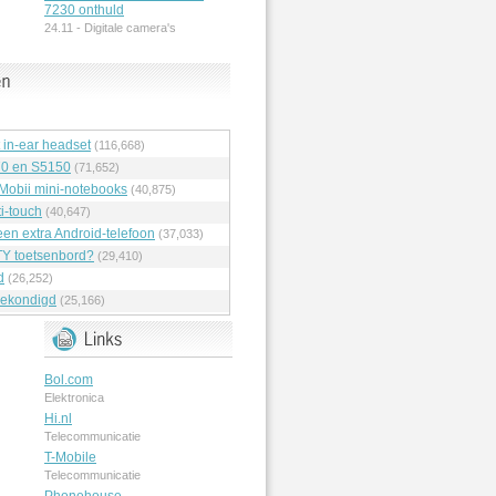
7230 onthuld
24.11 -
Digitale camera's
t in-ear headset
(116,668)
70 en S5150
(71,652)
 Mobii mini-notebooks
(40,875)
i-touch
(40,647)
en extra Android-telefoon
(37,033)
Y toetsenbord?
(29,410)
d
(26,252)
ekondigd
(25,166)
Bol.com
Elektronica
Hi.nl
Telecommunicatie
T-Mobile
Telecommunicatie