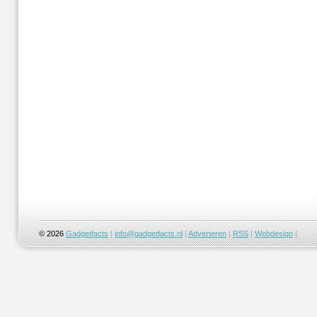
© 2026
Gadgetfacts
|
info@gadgetfacts.nl
|
Adverteren
|
RSS
|
Webdesign
|