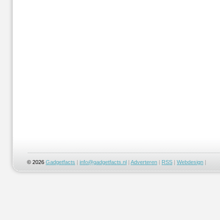
© 2026
Gadgetfacts
|
info@gadgetfacts.nl
|
Adverteren
|
RSS
|
Webdesign
|