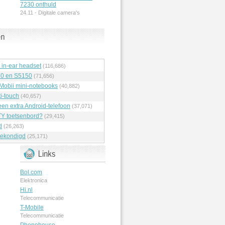
7230 onthuld
24.11 -
Digitale camera's
t in-ear headset
(116,686)
70 en S5150
(71,656)
 Mobii mini-notebooks
(40,882)
i-touch
(40,657)
en extra Android-telefoon
(37,071)
Y toetsenbord?
(29,415)
d
(26,263)
ekondigd
(25,171)
Bol.com
Elektronica
Hi.nl
Telecommunicatie
T-Mobile
Telecommunicatie