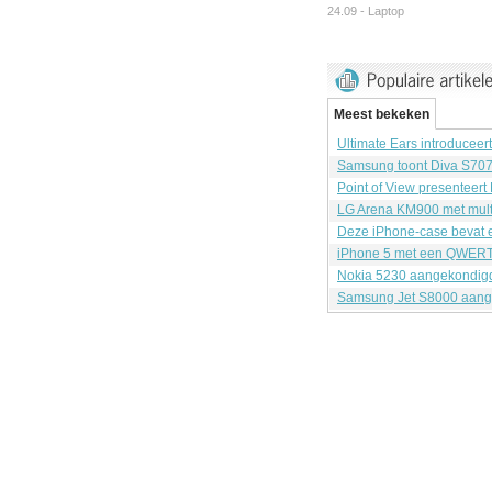
24.09 -
Laptop
Meest bekeken
Ultimate Ears introduceer
Samsung toont Diva S70
Point of View presenteert
LG Arena KM900 met mult
Deze iPhone-case bevat e
iPhone 5 met een QWERT
Nokia 5230 aangekondig
Samsung Jet S8000 aang