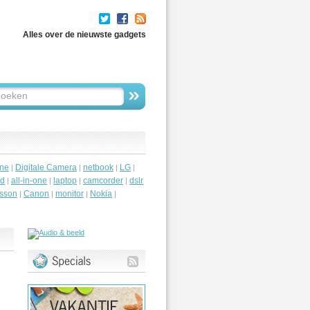
Alles over de nieuwste gadgets
ne
Digitale Camera
netbook
LG
|
|
|
|
id
all-in-one
laptop
camcorder
dslr
|
|
|
|
csson
Canon
monitor
Nokia
|
|
|
|