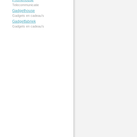
Phonehouse
Telecommunicatie
Gadgethouse
Gadgets en cadeau's
Gadgetfabriek
Gadgets en cadeau's