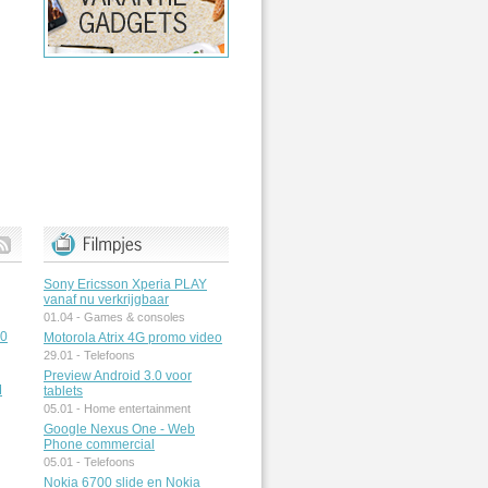
Sony Ericsson Xperia PLAY
vanaf nu verkrijgbaar
01.04 -
Games & consoles
50
Motorola Atrix 4G promo video
29.01 -
Telefoons
Preview Android 3.0 voor
M
tablets
05.01 -
Home entertainment
Google Nexus One - Web
Phone commercial
05.01 -
Telefoons
Nokia 6700 slide en Nokia