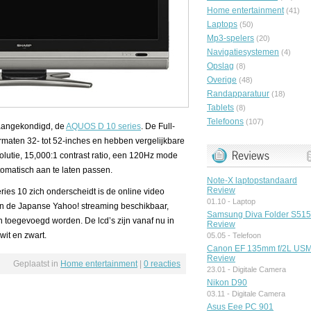
Home entertainment
(41)
Laptops
(50)
Mp3-spelers
(20)
Navigatiesystemen
(4)
Opslag
(8)
Overige
(48)
Randapparatuur
(18)
Tablets
(8)
Telefoons
(107)
 aangekondigd, de
AQUOS D 10 series
. De Full-
formaten 32- tot 52-inches en hebben vergelijkbare
solutie, 15,000:1 contrast ratio, een 120Hz mode
tomatisch aan te laten passen.
Note-X laptopstandaard
Review
ries 10 zich onderscheidt is de online video
01.10 -
Laptop
een de Japanse Yahoo! streaming beschikbaar,
Samsung Diva Folder S51
an toegevoegd worden. De lcd’s zijn vanaf nu in
Review
wit en zwart.
05.05 -
Telefoon
Canon EF 135mm f/2L US
Review
Geplaatst in
Home entertainment
|
0 reacties
23.01 -
Digitale Camera
Nikon D90
03.11 -
Digitale Camera
Asus Eee PC 901