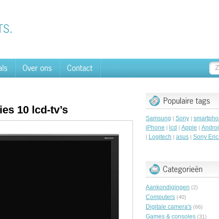
s 10 lcd-tv’s
Samsung
Sony
smartpho
|
|
iPhone
lcd
Apple
Andro
|
|
|
Logitech
asus
Sony Eri
|
|
|
Aankondigingen
(2)
Computers
(40)
Digitale camera's
(66)
Games & consoles
(31)