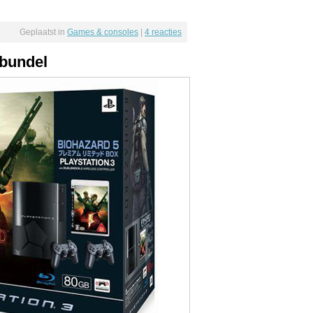
Geplaatst in
Games & consoles
|
4 reacties
 bundel