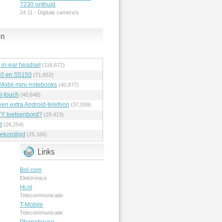
7230 onthuld
24.11 -
Digitale camera's
t in-ear headset
(116,672)
70 en S5150
(71,652)
 Mobii mini-notebooks
(40,877)
i-touch
(40,648)
en extra Android-telefoon
(37,039)
Y toetsenbord?
(29,413)
d
(26,254)
ekondigd
(25,166)
Bol.com
Elektronica
Hi.nl
Telecommunicatie
T-Mobile
Telecommunicatie