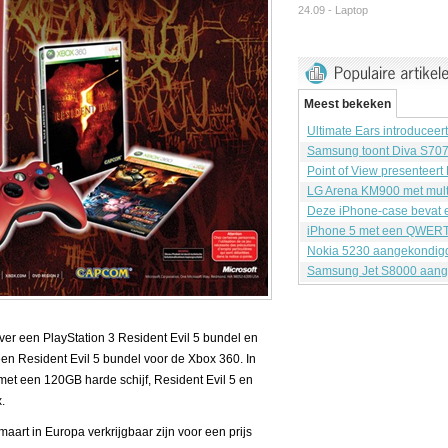
24.09 -
Laptop
Meest bekeken
Ultimate Ears introduceer
Samsung toont Diva S70
Point of View presenteert
LG Arena KM900 met mult
Deze iPhone-case bevat e
iPhone 5 met een QWERT
Nokia 5230 aangekondig
Samsung Jet S8000 aang
ver een PlayStation 3 Resident Evil 5 bundel en
en Resident Evil 5 bundel voor de Xbox 360. In
met een 120GB harde schijf, Resident Evil 5 en
.
maart in Europa verkrijgbaar zijn voor een prijs