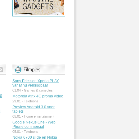
Sony Ericsson Xperia PLAY
vanaf nu verkrijgbaar
01.04 -
Games & consoles
50
Motorola Atrix 4G promo video
29.01 -
Telefoons
Preview Android 3.0 voor
M
tablets
05.01 -
Home entertainment
Google Nexus One - Web
Phone commercial
05.01 -
Telefoons
Nokia 6700 slide en Nokia