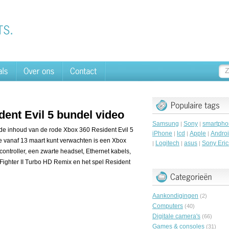
ent Evil 5 bundel video
Samsung
Sony
smartpho
|
|
 de inhoud van de rode Xbox 360 Resident Evil 5
iPhone
lcd
Apple
Andro
|
|
|
je vanaf 13 maart kunt verwachten is een Xbox
Logitech
asus
Sony Eri
|
|
|
ontroller, een zwarte headset, Ethernet kabels,
ighter II Turbo HD Remix en het spel Resident
Aankondigingen
(2)
Computers
(40)
Digitale camera's
(66)
Games & consoles
(31)