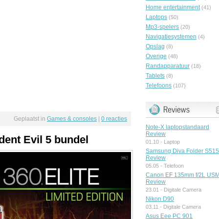
Home entertainment
(41)
Laptops
(50)
Mp3-spelers
(20)
Navigatiesystemen
(4)
Opslag
(8)
Overige
(48)
Randapparatuur
(18)
Tablets
(8)
Telefoons
(107)
Geplaatst in
Games & consoles
|
0 reacties
Note-X laptopstandaard
Review
ent Evil 5 bundel
01.10 -
Laptop
Samsung Diva Folder S51
Review
05.05 -
Telefoon
Canon EF 135mm f/2L US
Review
23.01 -
Digitale Camera
Nikon D90
03.11 -
Digitale Camera
Asus Eee PC 901