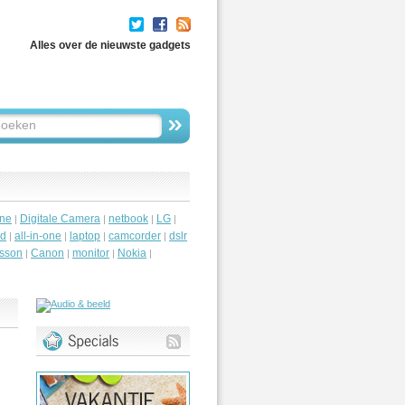
Alles over de nieuwste gadgets
ne
Digitale Camera
netbook
LG
|
|
|
|
id
all-in-one
laptop
camcorder
dslr
|
|
|
|
csson
Canon
monitor
Nokia
|
|
|
|