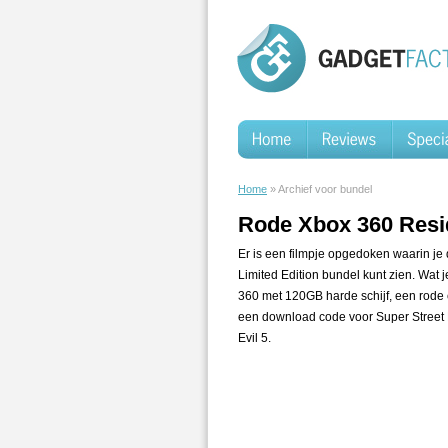
Home
» Archief voor bundel
Rode Xbox 360 Resid
Er is een filmpje opgedoken waarin je
Limited Edition bundel kunt zien. Wat 
360 met 120GB harde schijf, een rode c
een download code voor Super Street F
Evil 5.