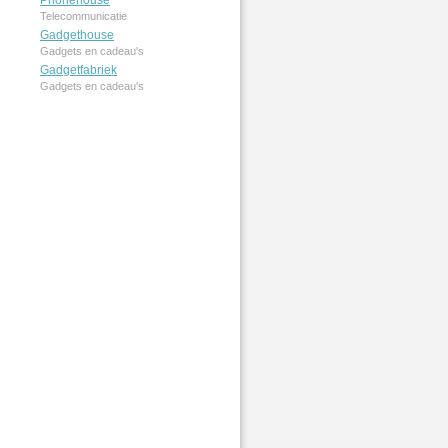
Phonehouse
Telecommunicatie
Gadgethouse
Gadgets en cadeau's
Gadgetfabriek
Gadgets en cadeau's