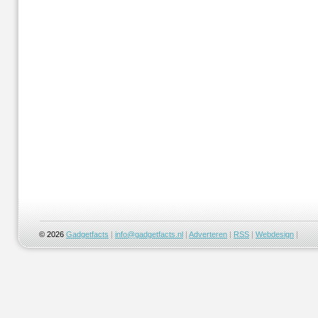
© 2026
Gadgetfacts
|
info@gadgetfacts.nl
|
Adverteren
|
RSS
|
Webdesign
|