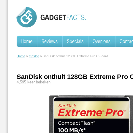
Home
»
Opslag
» SanDisk onthult 128GB Extreme Pro CF card
SanDisk onthult 128GB Extreme Pro 
4,595 keer bekeken