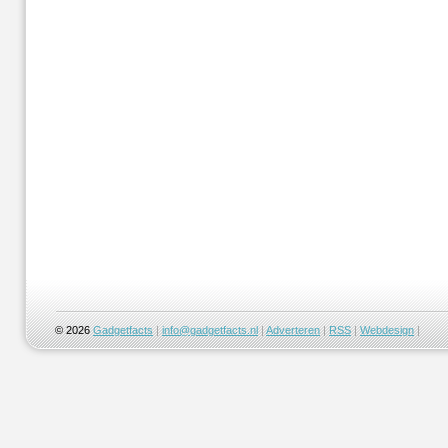
© 2026
Gadgetfacts
|
info@gadgetfacts.nl
|
Adverteren
|
RSS
|
Webdesign
|