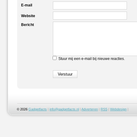
E-mail
Website
Bericht
Stuur mij een e-mail bij nieuwe reacties.
© 2026
Gadgetfacts
|
info@gadgetfacts.nl
|
Adverteren
|
RSS
|
Webdesign
|