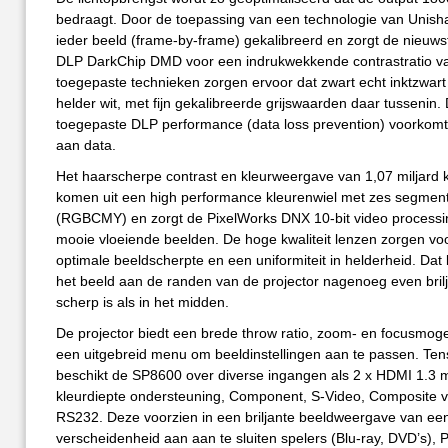
bedraagt. Door de toepassing van een technologie van Unish
ieder beeld (frame-by-frame) gekalibreerd en zorgt de nieuws
DLP DarkChip DMD voor een indrukwekkende contrastratio v
toegepaste technieken zorgen ervoor dat zwart echt inktzwart 
helder wit, met fijn gekalibreerde grijswaarden daar tussenin.
toegepaste DLP performance (data loss prevention) voorkomt 
aan data.
Het haarscherpe contrast en kleurweergave van 1,07 miljard 
komen uit een high performance kleurenwiel met zes segmen
(RGBCMY) en zorgt de PixelWorks DNX 10-bit video processi
mooie vloeiende beelden. De hoge kwaliteit lenzen zorgen vo
optimale beeldscherpte en een uniformiteit in helderheid. Dat
het beeld aan de randen van de projector nagenoeg even bril
scherp is als in het midden.
De projector biedt een brede throw ratio, zoom- en focusmog
een uitgebreid menu om beeldinstellingen aan te passen. Tens
beschikt de SP8600 over diverse ingangen als 2 x HDMI 1.3 
kleurdiepte ondersteuning, Component, S-Video, Composite 
RS232. Deze voorzien in een briljante beeldweergave van ee
verscheidenheid aan aan te sluiten spelers (Blu-ray, DVD’s), P