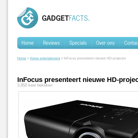
Home
»
Home entertainment
» InFocus presenteert nieuwe HD-projector
InFocus presenteert nieuwe HD-projec
3,850 keer bekeken