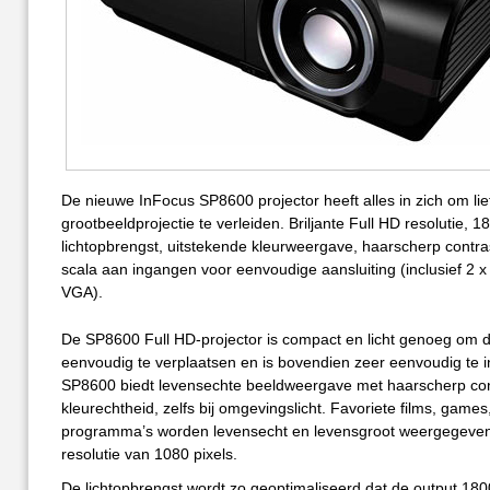
De nieuwe InFocus SP8600 projector heeft alles in zich om li
grootbeeldprojectie te verleiden. Briljante Full HD resolutie, 
lichtopbrengst, uitstekende kleurweergave, haarscherp contra
scala aan ingangen voor eenvoudige aansluiting (inclusief 2 
VGA).
De SP8600 Full HD-projector is compact en licht genoeg om 
eenvoudig te verplaatsen en is bovendien zeer eenvoudig te i
SP8600 biedt levensechte beeldweergave met haarscherp con
kleurechtheid, zelfs bij omgevingslicht. Favoriete films, games,
programma’s worden levensecht en levensgroot weergegeven
resolutie van 1080 pixels.
De lichtopbrengst wordt zo geoptimaliseerd dat de output 18