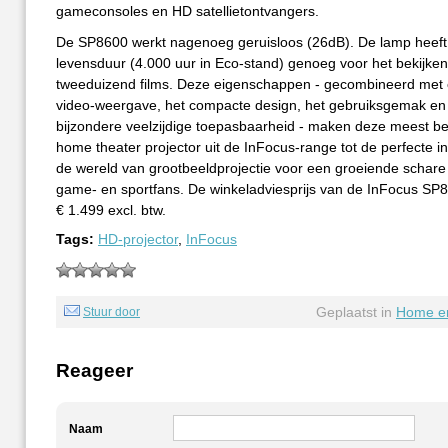
gameconsoles en HD satellietontvangers.
De SP8600 werkt nagenoeg geruisloos (26dB). De lamp heeft
levensduur (4.000 uur in Eco-stand) genoeg voor het bekijken
tweeduizend films. Deze eigenschappen - gecombineerd met e
video-weergave, het compacte design, het gebruiksgemak en
bijzondere veelzijdige toepasbaarheid - maken deze meest be
home theater projector uit de InFocus-range tot de perfecte in
de wereld van grootbeeldprojectie voor een groeiende schare 
game- en sportfans. De winkeladviesprijs van de InFocus SP
€ 1.499 excl. btw.
Tags:
HD-projector
,
InFocus
Geplaatst in
Home en
Stuur door
Reageer
Naam