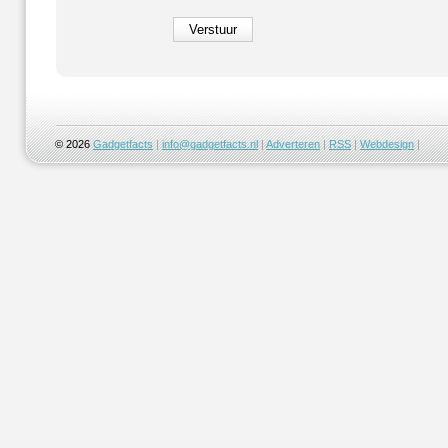
© 2026
Gadgetfacts
|
info@gadgetfacts.nl
|
Adverteren
|
RSS
|
Webdesign
|