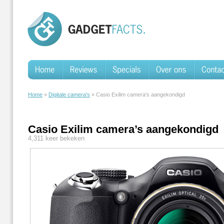
Home
»
Digitale camera's
» Casio Exilim camera’s aangekondigd
Casio Exilim camera’s aangekondigd
4,311 keer bekeken