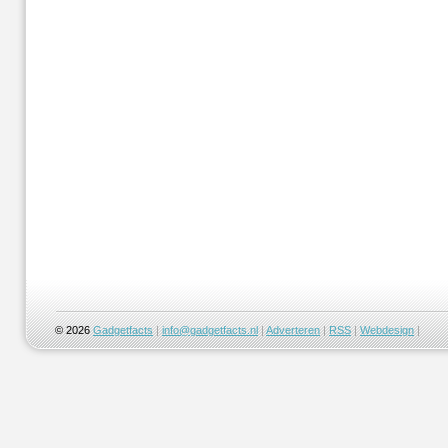
© 2026
Gadgetfacts
|
info@gadgetfacts.nl
|
Adverteren
|
RSS
|
Webdesign
|