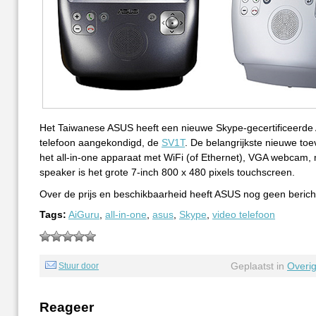
Het Taiwanese ASUS heeft een nieuwe Skype-gecertificeerde 
telefoon aangekondigd, de
SV1T
. De belangrijkste nieuwe to
het all-in-one apparaat met WiFi (of Ethernet), VGA webcam,
speaker is het grote 7-inch 800 x 480 pixels touchscreen.
Over de prijs en beschikbaarheid heeft ASUS nog geen beric
Tags:
AiGuru
,
all-in-one
,
asus
,
Skype
,
video telefoon
Geplaatst in
Overi
Stuur door
Reageer