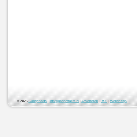
© 2026
Gadgetfacts
|
info@gadgetfacts.nl
|
Adverteren
|
RSS
|
Webdesign
|