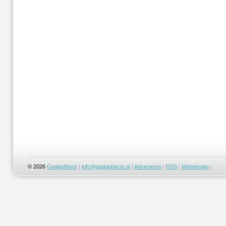
© 2026
Gadgetfacts
|
info@gadgetfacts.nl
|
Adverteren
|
RSS
|
Webdesign
|