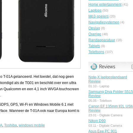
Home entertainment
(41)
Laptops
(50)
Mp3-spelers
(20)
Navigatiesystemen
(4)
Opslag
(8)
Overige
(48)
Randapparatuur
(18)
Tablets
(8)
Telefoons
(107)
 T-01A gelanceerd. Het toestel, dat nog geen
Note-X laptopstandaard
Review
ekondigd als de TG01 en beschikt over een ultra
01.10 -
Laptop
an Qualcomm en een 4,1 inch WVGA touchscreen
Samsung Diva Folder S51
.
Review
05.05 -
Telefoon
HSDPS, GPS, Wi-Fi en Windows Mobile 6.1 met
Canon EF 135mm f/2L US
Review
erface. Wanneer de T-01A ook naar Europa komt is
23.01 -
Digitale Camera
Nikon D90
1A
,
Toshiba
,
windows mobile
03.11 -
Digitale Camera
Asus Eee PC 901