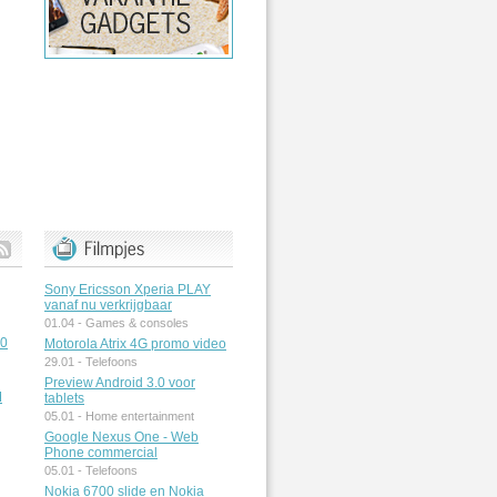
Sony Ericsson Xperia PLAY
vanaf nu verkrijgbaar
01.04 -
Games & consoles
50
Motorola Atrix 4G promo video
29.01 -
Telefoons
Preview Android 3.0 voor
M
tablets
05.01 -
Home entertainment
Google Nexus One - Web
Phone commercial
05.01 -
Telefoons
Nokia 6700 slide en Nokia