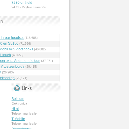
7230 onthuld
24.11 -
Digitale camera's
t in-ear headset
(116,686)
70 en S5150
(71,656)
 Mobii mini-notebooks
(40,882)
i-touch
(40,658)
en extra Android-telefoon
(37,071)
Y toetsenbord?
(29,415)
d
(26,263)
ekondigd
(25,171)
Bol.com
Elektronica
Hi.nl
Telecommunicatie
T-Mobile
Telecommunicatie