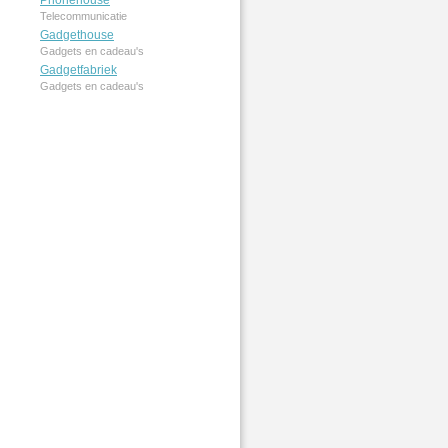
Phonehouse
Telecommunicatie
Gadgethouse
Gadgets en cadeau's
Gadgetfabriek
Gadgets en cadeau's