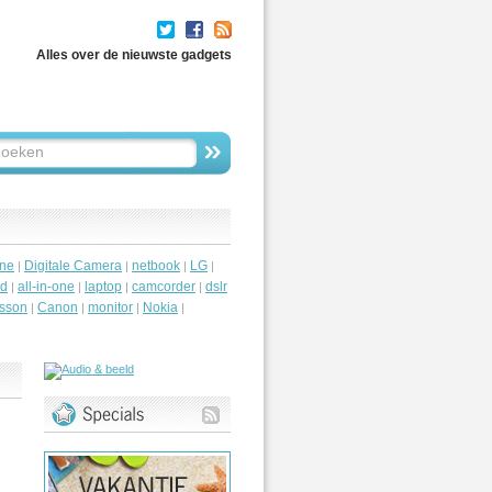
Alles over de nieuwste gadgets
ne
Digitale Camera
netbook
LG
|
|
|
|
id
all-in-one
laptop
camcorder
dslr
|
|
|
|
csson
Canon
monitor
Nokia
|
|
|
|