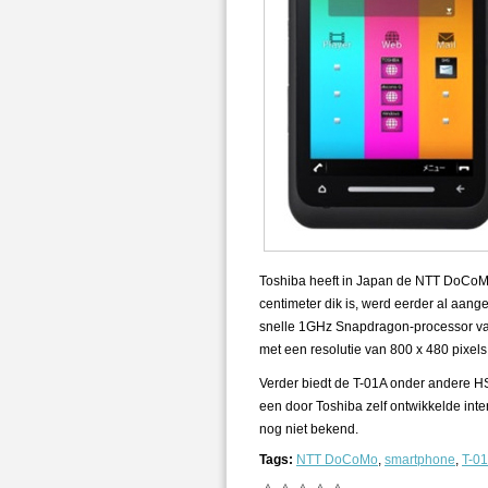
Toshiba heeft in Japan de NTT DoCoMo
centimeter dik is, werd eerder al aang
snelle 1GHz Snapdragon-processor v
met een resolutie van 800 x 480 pixels
Verder biedt de T-01A onder andere 
een door Toshiba zelf ontwikkelde int
nog niet bekend.
Tags:
NTT DoCoMo
,
smartphone
,
T-0