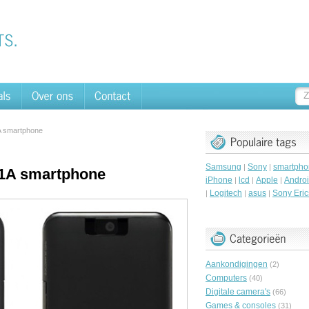
A smartphone
Samsung
Sony
smartpho
|
|
01A smartphone
iPhone
lcd
Apple
Andro
|
|
|
Logitech
asus
Sony Eri
|
|
|
Aankondigingen
(2)
Computers
(40)
Digitale camera's
(66)
Games & consoles
(31)