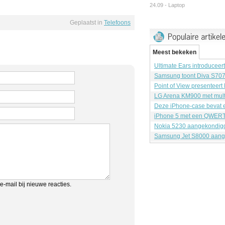
24.09 -
Laptop
Geplaatst in
Telefoons
Meest bekeken
Ultimate Ears introduceer
Samsung toont Diva S70
Point of View presenteert
LG Arena KM900 met mult
Deze iPhone-case bevat e
iPhone 5 met een QWERT
Nokia 5230 aangekondig
Samsung Jet S8000 aang
e-mail bij nieuwe reacties.