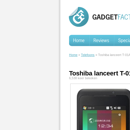
Home
»
Telefoons
» Toshiba lanceert T-01
Toshiba lanceert T-
6,538 keer bekeken