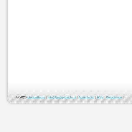
© 2026
Gadgetfacts
|
info@gadgetfacts.nl
|
Adverteren
|
RSS
|
Webdesign
|