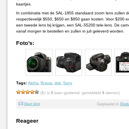
kaartjes.
In combinatie met de SAL-1855 standaard zoom lens zullen 
respectievelijk $550, $650 en $850 gaan kosten. Voor $200 ex
een tweede lens bij krijgen, een SAL-55200 tele-lens. De came
vanaf morgen te bestellen en zullen in juli geleverd worden.
Foto’s:
Tags:
Alpha
,
Bravia
,
dslr
,
Sony
(Er is
5
keer gestemd, gemiddeld
4
sterren)
Geplaatst in
Digi
Stuur door
Reageer