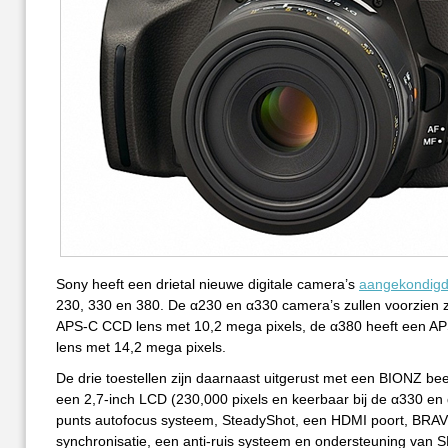
Sony heeft een drietal nieuwe digitale camera’s
aangekondig
230, 330 en 380. De α230 en α330 camera’s zullen voorzien z
APS-C CCD lens met 10,2 mega pixels, de α380 heeft een 
lens met 14,2 mega pixels.
De drie toestellen zijn daarnaast uitgerust met een BIONZ bee
een 2,7-inch LCD (230,000 pixels en keerbaar bij de α330 en 
punts autofocus systeem, SteadyShot, een HDMI poort, BRAV
synchronisatie, een anti-ruis systeem en ondersteuning van