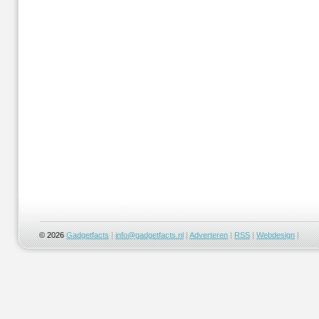
© 2026
Gadgetfacts
|
info@gadgetfacts.nl
|
Adverteren
|
RSS
|
Webdesign
|