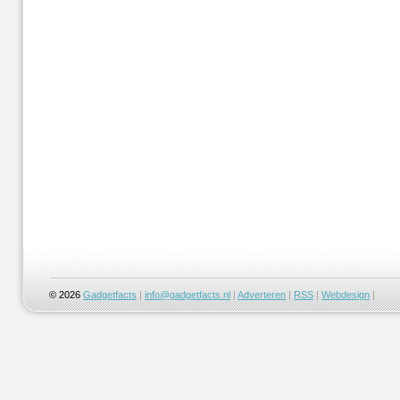
© 2026
Gadgetfacts
|
info@gadgetfacts.nl
|
Adverteren
|
RSS
|
Webdesign
|