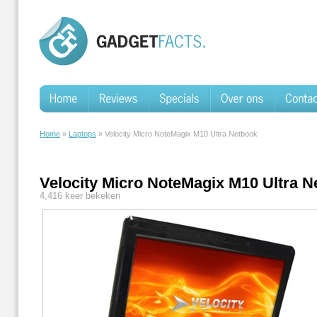
Home
»
Laptops
» Velocity Micro NoteMagix M10 Ultra Netbook
Velocity Micro NoteMagix M10 Ultra N
4,416 keer bekeken