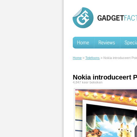
Home
»
Telefoons
» Nokia introduceert Poi
Nokia introduceert P
4,847 keer bekeken