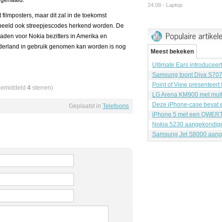
t gehaald.
24.09 -
Laptop
filmposters, maar dit zal in de toekomst
orbeeld ook streepjescodes herkend worden. De
loaden voor Nokia bezitters in Amerika en
derland in gebruik genomen kan worden is nog
Meest bekeken
Ultimate Ears introduceer
Samsung toont Diva S70
Point of View presenteert
gemiddeld
4
sterren)
LG Arena KM900 met mult
Deze iPhone-case bevat e
Geplaatst in
Telefoons
iPhone 5 met een QWERT
Nokia 5230 aangekondig
Samsung Jet S8000 aang