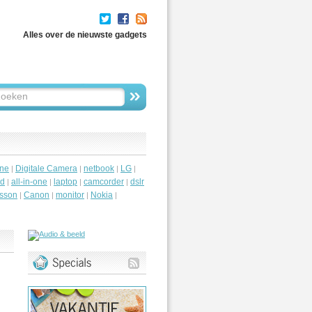
Alles over de nieuwste gadgets
ne
Digitale Camera
netbook
LG
|
|
|
|
id
all-in-one
laptop
camcorder
dslr
|
|
|
|
csson
Canon
monitor
Nokia
|
|
|
|