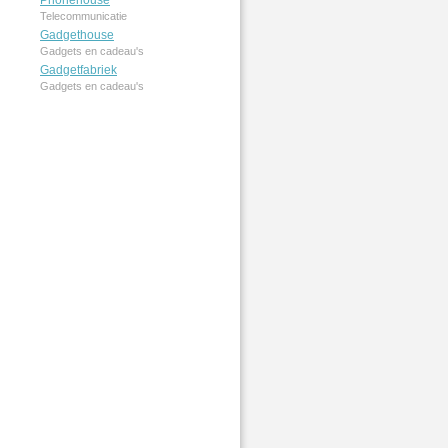
Phonehouse
Telecommunicatie
Gadgethouse
Gadgets en cadeau's
Gadgetfabriek
Gadgets en cadeau's