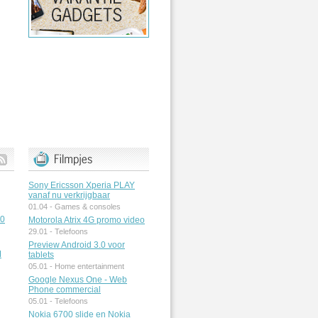
Sony Ericsson Xperia PLAY
vanaf nu verkrijgbaar
01.04 -
Games & consoles
50
Motorola Atrix 4G promo video
29.01 -
Telefoons
Preview Android 3.0 voor
M
tablets
05.01 -
Home entertainment
Google Nexus One - Web
Phone commercial
05.01 -
Telefoons
Nokia 6700 slide en Nokia