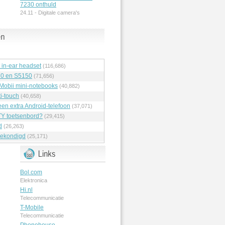
7230 onthuld
24.11 -
Digitale camera's
t in-ear headset
(116,686)
70 en S5150
(71,656)
 Mobii mini-notebooks
(40,882)
i-touch
(40,658)
en extra Android-telefoon
(37,071)
Y toetsenbord?
(29,415)
d
(26,263)
ekondigd
(25,171)
Bol.com
Elektronica
Hi.nl
Telecommunicatie
T-Mobile
Telecommunicatie