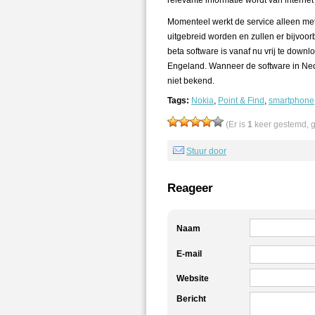
relevante informatie wordt van interne
Momenteel werkt de service alleen met 
uitgebreid worden en zullen er bijvo
beta software is vanaf nu vrij te down
Engeland. Wanneer de software in Ne
niet bekend.
Tags:
Nokia
,
Point & Find
,
smartphone
(Er is
1
keer gestemd, 
Stuur door
Reageer
Naam
E-mail
Website
Bericht