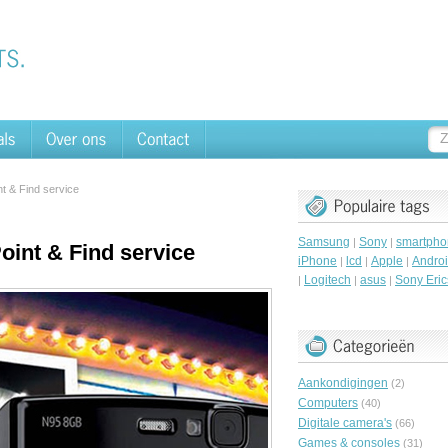
nt & Find service
Samsung
Sony
smartpho
|
|
oint & Find service
iPhone
lcd
Apple
Andro
|
|
|
Logitech
asus
Sony Eri
|
|
|
Aankondigingen
(2)
Computers
(40)
Digitale camera's
(66)
Games & consoles
(31)