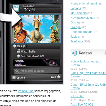
Home entertainment
(41)
Laptops
(50)
Mp3-spelers
(20)
Navigatiesystemen
(4)
Opslag
(8)
Overige
(48)
Randapparatuur
(18)
Tablets
(8)
Telefoons
(107)
Note-X laptopstandaard
Review
01.10 -
Laptop
Samsung Diva Folder S51
Review
05.05 -
Telefoon
Canon EF 135mm f/2L US
Review
 van de nieuwe
Point & Find
service vrij gegeven,
23.01 -
Digitale Camera
echtstreeks informatie en services kunt
Nikon D90
03.11 -
Digitale Camera
a van je Nokia telefoon op een object en de
Asus Eee PC 901