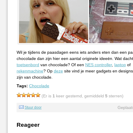
Wil je tijdens de paasdagen eens iets anders eten dan een p
chocolade dan zijn hier een aantal originele ideeën. Wat dach
toetsenbord
van chocolade? Of een
NES controller
,
laptop
of
rekenmachine
? Op
deze
site vind je meer gadgets en design
zijn van chocolade.
Tags:
Chocolade
(Er is
1
keer gestemd, gemiddeld
5
sterren)
Geplaat
Stuur door
Reageer