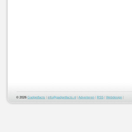
© 2026
Gadgetfacts
|
info@gadgetfacts.nl
|
Adverteren
|
RSS
|
Webdesign
|