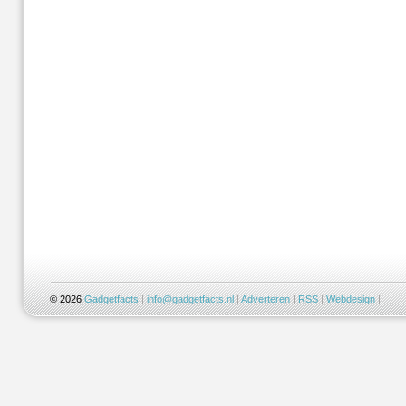
© 2026
Gadgetfacts
|
info@gadgetfacts.nl
|
Adverteren
|
RSS
|
Webdesign
|