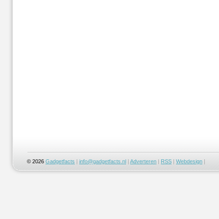
© 2026
Gadgetfacts
|
info@gadgetfacts.nl
|
Adverteren
|
RSS
|
Webdesign
|