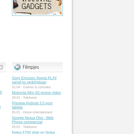
Sony Ericsson Xperia PLAY
vanaf nu verkrijgbaar
01.04 -
Games & consoles
50
Motorola Atrix 4G promo video
29.01 -
Telefoons
Preview Android 3.0 voor
M
tablets
05.01 -
Home entertainment
Google Nexus One - Web
Phone commercial
05.01 -
Telefoons
Nokia 6700 slide en Nokia