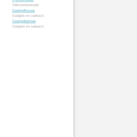
Phonehouse
Telecommunicatie
Gadgethouse
Gadgets en cadeau's
Gadgetfabriek
Gadgets en cadeau's