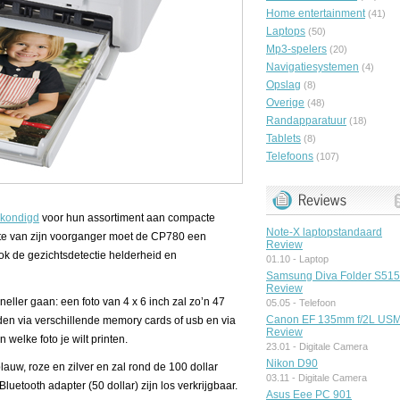
Home entertainment
(41)
Laptops
(50)
Mp3-spelers
(20)
Navigatiesystemen
(4)
Opslag
(8)
Overige
(48)
Randapparatuur
(18)
Tablets
(8)
Telefoons
(107)
kondigd
voor hun assortiment aan compacte
Note-X laptopstandaard
hte van zijn voorganger moet de CP780 een
Review
ok de gezichtsdetectie helderheid en
01.10 -
Laptop
Samsung Diva Folder S51
Review
neller gaan: een foto van 4 x 6 inch zal zo’n 47
05.05 -
Telefoon
Canon EF 135mm f/2L US
den via verschillende memory cards of usb en via
Review
 welke foto je wilt printen.
23.01 -
Digitale Camera
Nikon D90
auw, roze en zilver en zal rond de 100 dollar
03.11 -
Digitale Camera
luetooth adapter (50 dollar) zijn los verkrijgbaar.
Asus Eee PC 901