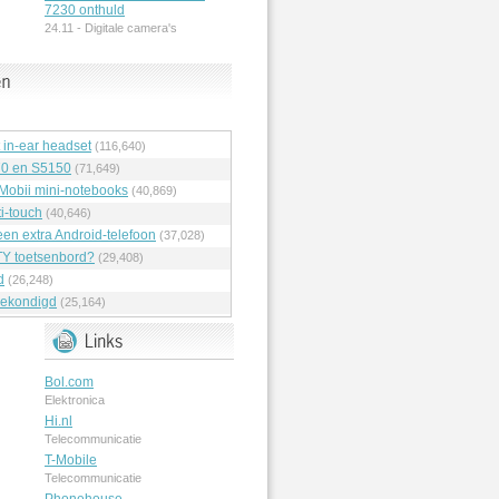
7230 onthuld
24.11 -
Digitale camera's
t in-ear headset
(116,640)
70 en S5150
(71,649)
 Mobii mini-notebooks
(40,869)
i-touch
(40,646)
en extra Android-telefoon
(37,028)
Y toetsenbord?
(29,408)
d
(26,248)
ekondigd
(25,164)
Bol.com
Elektronica
Hi.nl
Telecommunicatie
T-Mobile
Telecommunicatie