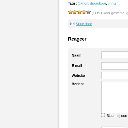
Tags:
Canon
,
draagbaar
,
printer
(Er is
1
keer gestemd, 
Stuur door
Reageer
Naam
E-mail
Website
Bericht
Stuur mij een 