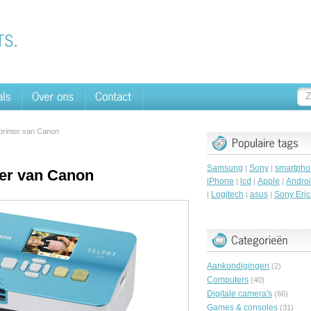
printer van Canon
Samsung
Sony
smartpho
|
|
ter van Canon
iPhone
lcd
Apple
Andro
|
|
|
Logitech
asus
Sony Eri
|
|
|
Aankondigingen
(2)
Computers
(40)
Digitale camera's
(66)
Games & consoles
(31)