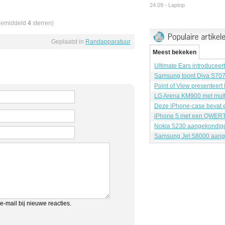
24.09 -
Laptop
gemiddeld
4
sterren)
Geplaatst in
Randapparatuur
Meest bekeken
Ultimate Ears introduceer
Samsung toont Diva S70
Point of View presenteert
LG Arena KM900 met mult
Deze iPhone-case bevat e
iPhone 5 met een QWERT
Nokia 5230 aangekondig
Samsung Jet S8000 aang
e-mail bij nieuwe reacties.