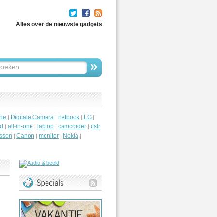
Alles over de nieuwste gadgets
ne
Digitale Camera
netbook
LG
|
|
|
|
id
all-in-one
laptop
camcorder
dslr
|
|
|
|
csson
Canon
monitor
Nokia
|
|
|
|