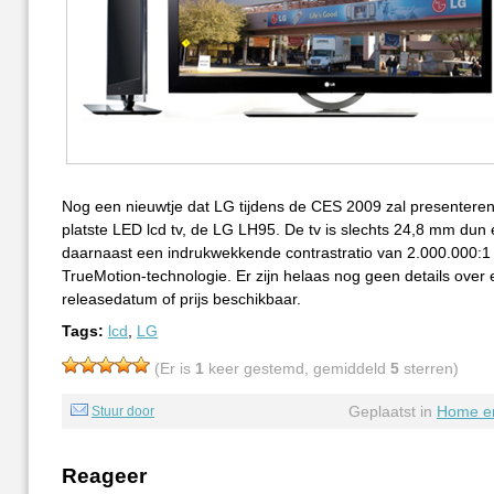
Nog een nieuwtje dat LG tijdens de CES 2009 zal presenteren 
platste LED lcd tv, de LG LH95. De tv is slechts 24,8 mm dun 
daarnaast een indrukwekkende contrastratio van 2.000.000:
TrueMotion-technologie. Er zijn helaas nog geen details over
releasedatum of prijs beschikbaar.
Tags:
lcd
,
LG
(Er is
1
keer gestemd, gemiddeld
5
sterren)
Geplaatst in
Home en
Stuur door
Reageer