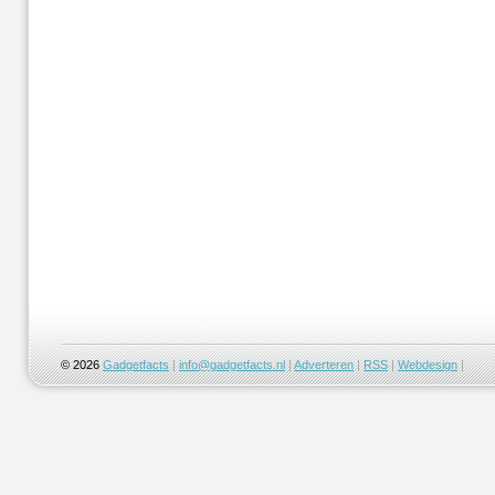
© 2026
Gadgetfacts
|
info@gadgetfacts.nl
|
Adverteren
|
RSS
|
Webdesign
|