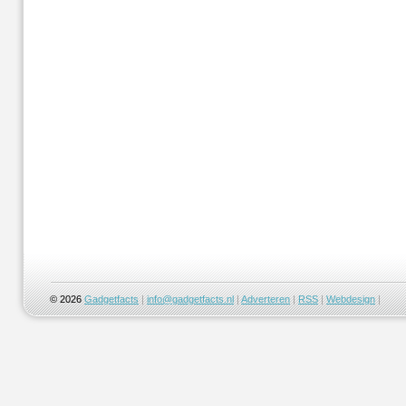
© 2026
Gadgetfacts
|
info@gadgetfacts.nl
|
Adverteren
|
RSS
|
Webdesign
|