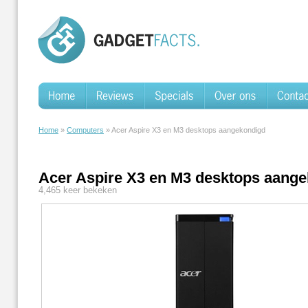
Home
»
Computers
» Acer Aspire X3 en M3 desktops aangekondigd
Acer Aspire X3 en M3 desktops aang
4,465 keer bekeken