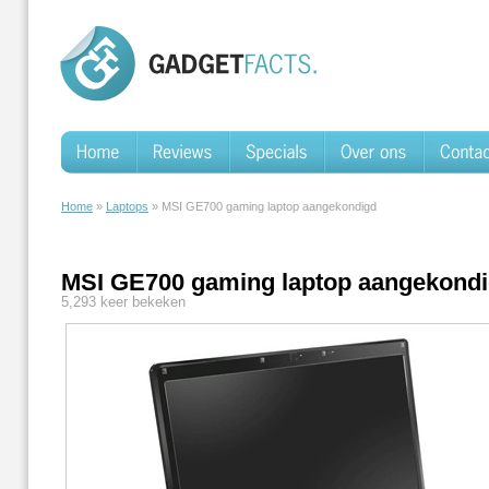
Home
»
Laptops
» MSI GE700 gaming laptop aangekondigd
MSI GE700 gaming laptop aangekond
5,293 keer bekeken