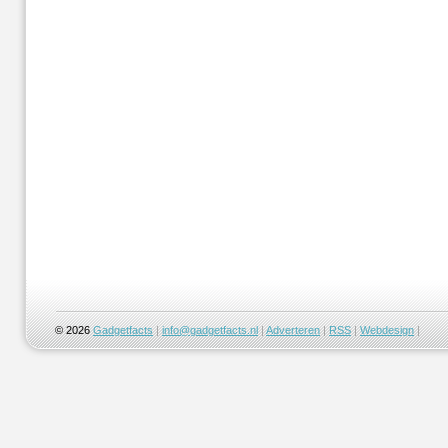
© 2026
Gadgetfacts
|
info@gadgetfacts.nl
|
Adverteren
|
RSS
|
Webdesign
|