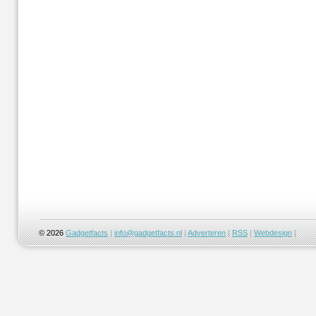
© 2026
Gadgetfacts
|
info@gadgetfacts.nl
|
Adverteren
|
RSS
|
Webdesign
|