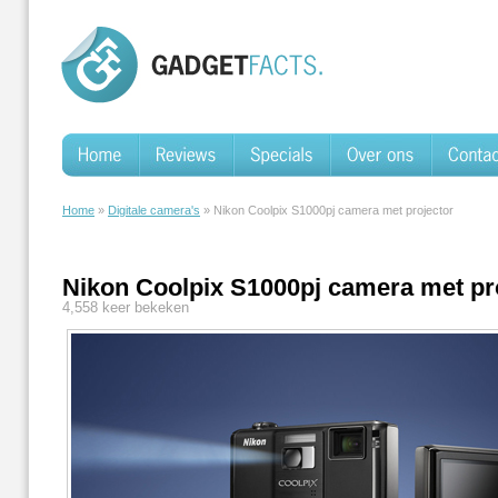
Home
»
Digitale camera's
» Nikon Coolpix S1000pj camera met projector
Nikon Coolpix S1000pj camera met pr
4,558 keer bekeken