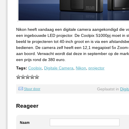
Nikon heeft vandaag een digitale camera aangekondigd die vo
een ingebouwde LED projector. De Coolpix S1000pj moet in st
beeld te projecteren tot 40-inch groot en is via een afstandsb
bedienen. De camera zelf heeft een 12,1 megapixel 5x Zoom-
aan boord. Verwacht wordt dat deze in september op de mark
een prijs rond de 380 euro.
Tags:
Coolpix
,
Digitale Camera
,
Nikon
,
projector
Geplaatst in
Digi
Stuur door
Reageer
Naam