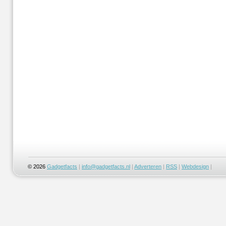
© 2026
Gadgetfacts
|
info@gadgetfacts.nl
|
Adverteren
|
RSS
|
Webdesign
|