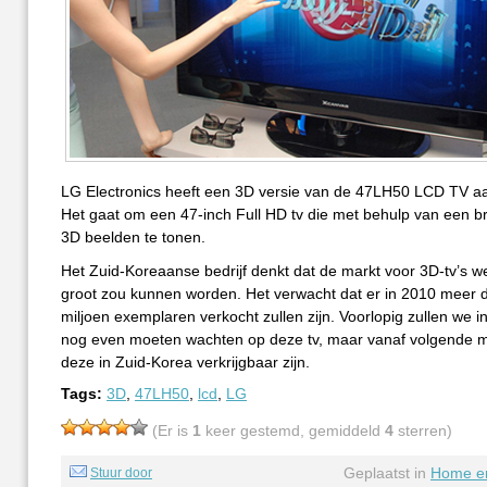
LG Electronics heeft een 3D versie van de 47LH50 LCD TV a
Het gaat om een 47-inch Full HD tv die met behulp van een bril
3D beelden te tonen.
Het Zuid-Koreaanse bedrijf denkt dat de markt voor 3D-tv’s w
groot zou kunnen worden. Het verwacht dat er in 2010 meer 
miljoen exemplaren verkocht zullen zijn. Voorlopig zullen we 
nog even moeten wachten op deze tv, maar vanaf volgende 
deze in Zuid-Korea verkrijgbaar zijn.
Tags:
3D
,
47LH50
,
lcd
,
LG
(Er is
1
keer gestemd, gemiddeld
4
sterren)
Geplaatst in
Home en
Stuur door