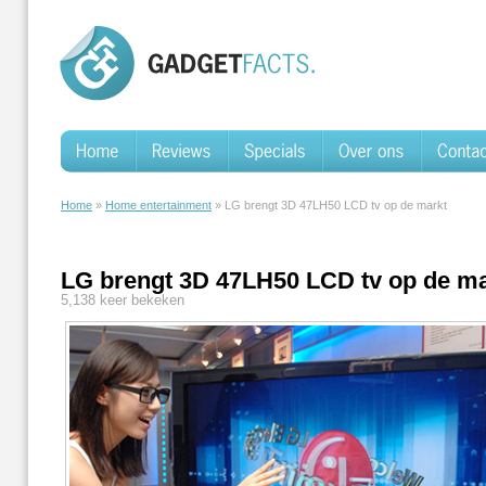
Home
»
Home entertainment
» LG brengt 3D 47LH50 LCD tv op de markt
LG brengt 3D 47LH50 LCD tv op de ma
5,138 keer bekeken