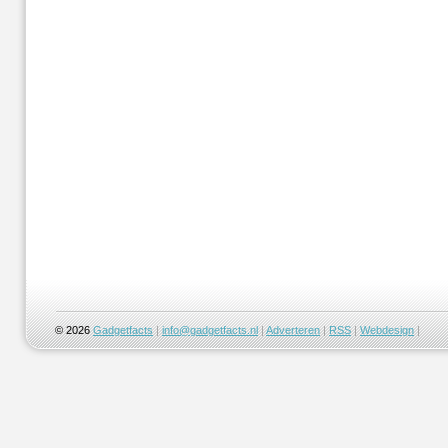
© 2026
Gadgetfacts
|
info@gadgetfacts.nl
|
Adverteren
|
RSS
|
Webdesign
|