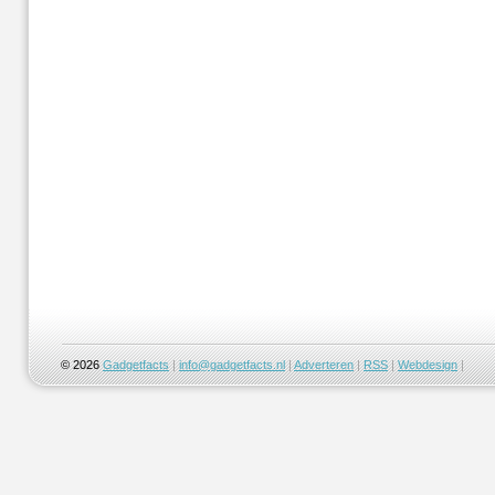
© 2026
Gadgetfacts
|
info@gadgetfacts.nl
|
Adverteren
|
RSS
|
Webdesign
|