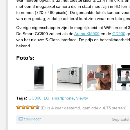
Wat meteen opvalt is dat het toestel slechts 12,4 mm dik is en 
met een 8 megapixel camera die in staat moet zijn in HD form
te nemen (720 x 480 pixels). De gemaakte foto’s kunnen voo
van een geotag, zodat je achteraf kunt zien waar een foto ges
Overige eigenschappen zijn de mogelijkheid tot WiFi en snel 3
De Smart GC900 zal net als de
Arena KM900
en de
GD900
ge
van het nieuwe S-Class interface. De prijs en beschikbaarheid 
bekend.
Foto’s:
Tags:
GC900
,
LG
,
smartphone
,
Viewty
(Er is
4
keer gestemd, gemiddeld
4.75
sterren)
Geplaatst
Stuur door