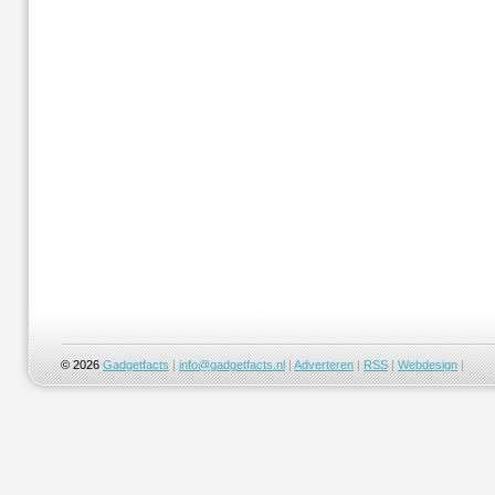
© 2026
Gadgetfacts
|
info@gadgetfacts.nl
|
Adverteren
|
RSS
|
Webdesign
|