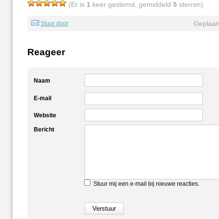
(Er is
1
keer gestemd, gemiddeld
5
sterren)
Geplaat
Stuur door
Reageer
Naam
E-mail
Website
Bericht
Stuur mij een e-mail bij nieuwe reacties.