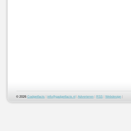
© 2026
Gadgetfacts
|
info@gadgetfacts.nl
|
Adverteren
|
RSS
|
Webdesign
|