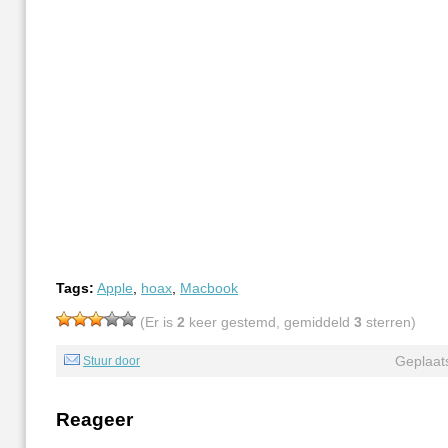
Tags:
Apple
,
hoax
,
Macbook
(Er is
2
keer gestemd, gemiddeld
3
sterren)
Geplaat
Stuur door
Reageer