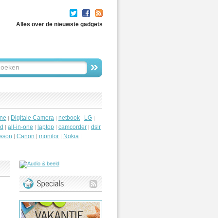
Alles over de nieuwste gadgets
ne
Digitale Camera
netbook
LG
|
|
|
|
id
all-in-one
laptop
camcorder
dslr
|
|
|
|
csson
Canon
monitor
Nokia
|
|
|
|