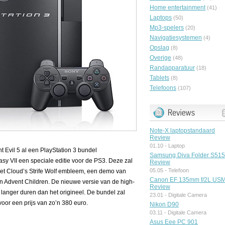
Home entertainment
(41)
Laptops
(50)
Mp3-spelers
(20)
Navigatiesystemen
(4)
Opslag
(8)
Overige
(48)
Randapparatuur
(18)
Tablets
(8)
Telefoons
(107)
Note-X laptopstandaard
Review
01.10 -
Laptop
 Evil 5 al een PlayStation 3 bundel
Samsung Diva Folder S51
asy VII een speciale editie voor de PS3. Deze zal
Review
05.05 -
Telefoon
et Cloud’s Strife Wolf embleem, een demo van
Canon EF 135mm f/2L US
an Advent Children. De nieuwe versie van de high-
Review
 langer duren dan het origineel. De bundel zal
23.01 -
Digitale Camera
voor een prijs van zo’n 380 euro.
Nikon D90
03.11 -
Digitale Camera
Asus Eee PC 901