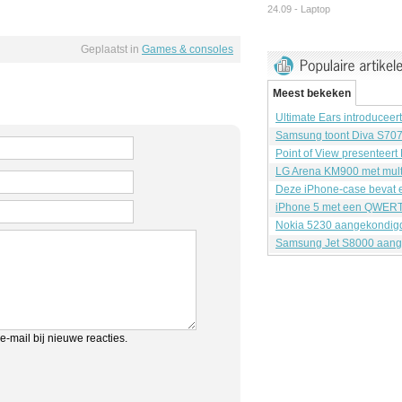
24.09 -
Laptop
Geplaatst in
Games & consoles
Meest bekeken
Ultimate Ears introduceer
Samsung toont Diva S70
Point of View presenteert
LG Arena KM900 met mult
Deze iPhone-case bevat e
iPhone 5 met een QWERT
Nokia 5230 aangekondig
Samsung Jet S8000 aang
e-mail bij nieuwe reacties.