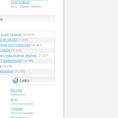
7230 onthuld
24.11 -
Digitale camera's
t in-ear headset
(116,624)
70 en S5150
(71,647)
 Mobii mini-notebooks
(40,867)
i-touch
(40,644)
en extra Android-telefoon
(37,027)
Y toetsenbord?
(29,405)
d
(26,248)
ekondigd
(25,163)
Bol.com
Elektronica
Hi.nl
Telecommunicatie
T-Mobile
Telecommunicatie