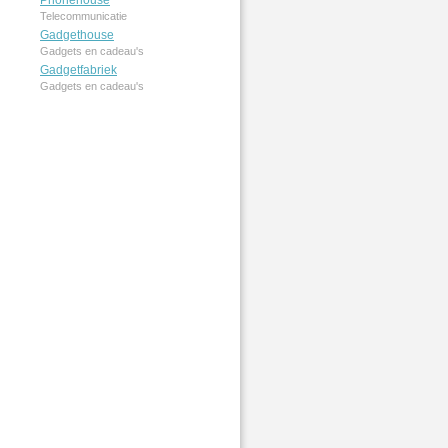
Phonehouse
Telecommunicatie
Gadgethouse
Gadgets en cadeau's
Gadgetfabriek
Gadgets en cadeau's