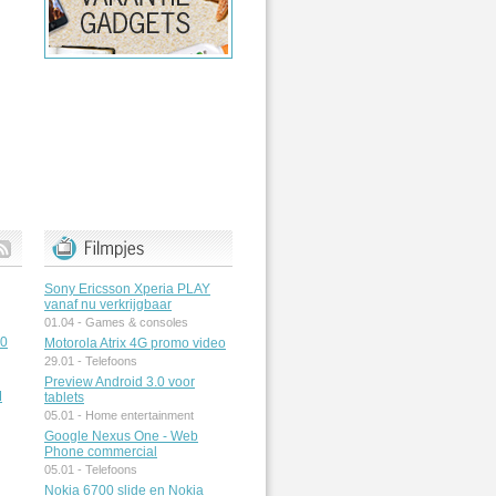
Sony Ericsson Xperia PLAY
vanaf nu verkrijgbaar
01.04 -
Games & consoles
50
Motorola Atrix 4G promo video
29.01 -
Telefoons
Preview Android 3.0 voor
M
tablets
05.01 -
Home entertainment
Google Nexus One - Web
Phone commercial
05.01 -
Telefoons
Nokia 6700 slide en Nokia