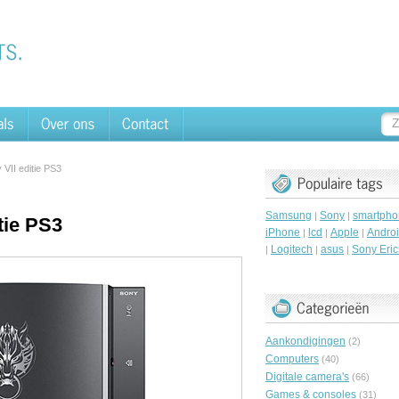
 VII editie PS3
Samsung
Sony
smartpho
|
|
tie PS3
iPhone
lcd
Apple
Andro
|
|
|
Logitech
asus
Sony Eri
|
|
|
Aankondigingen
(2)
Computers
(40)
Digitale camera's
(66)
Games & consoles
(31)