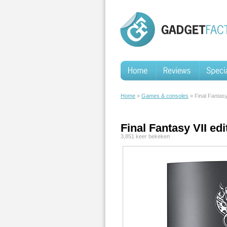
Home
»
Games & consoles
» Final Fantasy
Final Fantasy VII edi
3,851 keer bekeken